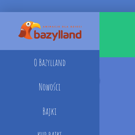
Skip
to
content
O Bazylland
Nowości
Bajki