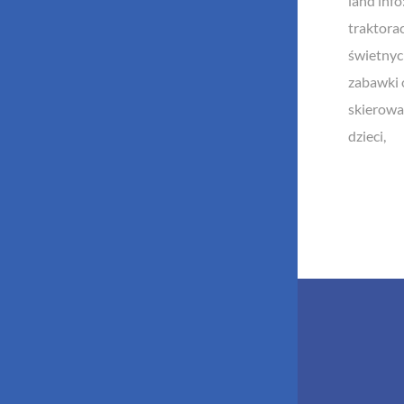
land info:
traktorac
świetnyc
zabawki 
skierowa
dzieci,