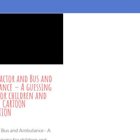
ractor and Bus and
nce – A guessing
or children and
 | CARTOON
TION
, Bus and Ambulance - A
 game for children and