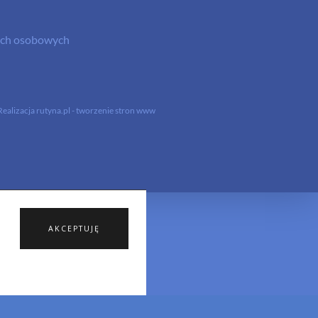
nych osobowych
Realizacja
rutyna.pl - tworzenie stron www
AKCEPTUJĘ