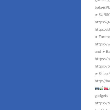
babies#b
►SUBSC
https://
https://s
►Facebo
https://
and ►Baz
https://
https://
►Sklep /
http://ba
gadgets 
https://