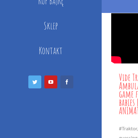
KUP BAJKĘ
Sklep
Kontakt
Vide T
Twitter
YouTube
Facebook
Ambula
game f
babies
ANIMA
#Traktor
guessing