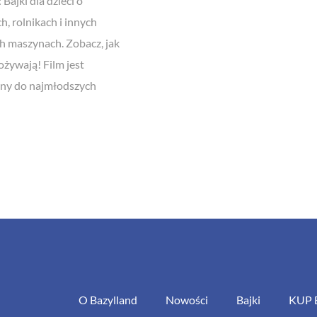
 Bajki dla dzieci o
h, rolnikach i innych
h maszynach. Zobacz, jak
ożywają! Film jest
ny do najmłodszych
O Bazylland
Nowości
Bajki
KUP 