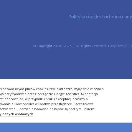
Polityka cookies i ochrona da
© Copyright 2013 -
2026 | All Rights Reserved - Bazylland.pl | 
ernetowa używa plików cookies (tzw. ciasteczka) wyłącznie w celach
- wykorzystywanych przez narzędzie Google Analytics. Akceptacja
jest dobrowolna, w przypadku braku akceptacji prosimy o
sywania plików cookies w Państwa przeglądarce. Szczegółowe
zetwarzaniu danych osobowych dostępne są pod tym linkiem:
ny danych osobowych