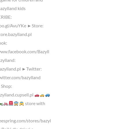
azylland kids
RIBE:
goo.gl/AvuYKe ►Store:
tore.bazylland.pl
ok:
www.facebook.com/Bazyll
ylland:
bazylland.pl ►Twitter:
twitter.com/bazylland
 Shop:
zylland.cupsell.pl
store with
-
teespring.com/stores/bazyl