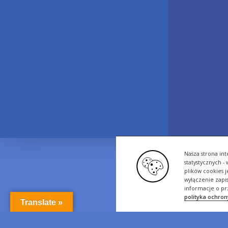
Nasza strona int
statystycznych 
plików cookies 
wyłączenie zapi
informacje o pr
polityka ochro
Translate »