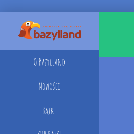
Skip
to
content
O Bazylland
Nowości
Bajki