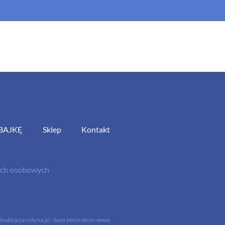
BAJKĘ
Sklep
Kontakt
nych osobowych
Realizacja
rutyna.pl - tworzenie stron www