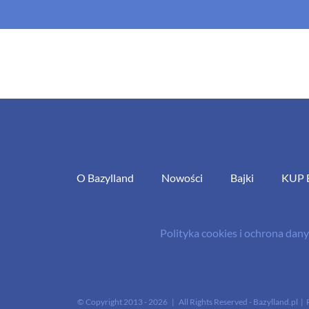
O Bazylland
Nowości
Bajki
KUP 
Polityka cookies i ochrona da
© Copyright 2013 -
2026 | All Rights Reserved - Bazylland.pl | 