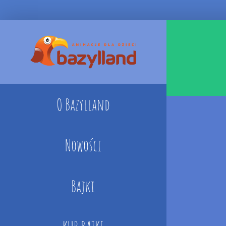
Skip
to
content
O Bazylland
Nowości
Bajki