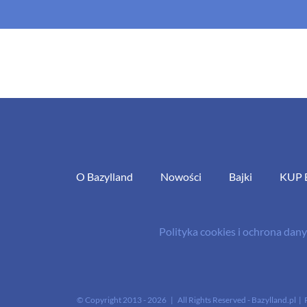
O Bazylland
Nowości
Bajki
KUP 
Polityka cookies i ochrona da
© Copyright 2013 -
2026 | All Rights Reserved - Bazylland.pl | 