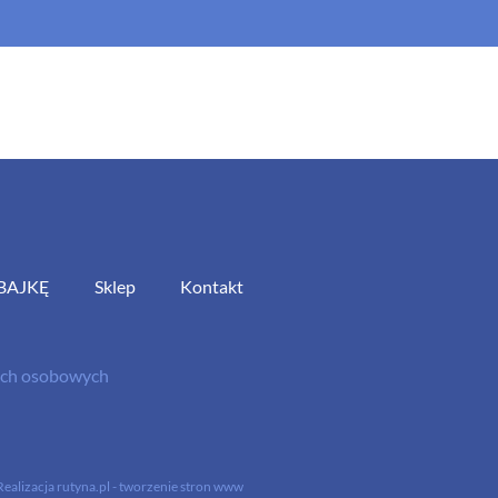
BAJKĘ
Sklep
Kontakt
nych osobowych
Realizacja
rutyna.pl - tworzenie stron www