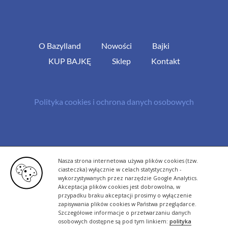
O Bazylland
Nowości
Bajki
KUP BAJKĘ
Sklep
Kontakt
Polityka cookies i ochrona danych osobowych
© Copyright 2013 -
2026 | All Rights Reserved - Bazylland.pl | Realizacja
Nasza strona internetowa używa plików cookies (tzw.
rutyna.pl - tworzenie stron www
ciasteczka) wyłącznie w celach statystycznych -
wykorzystywanych przez narzędzie Google Analytics.
Akceptacja plików cookies jest dobrowolna, w
przypadku braku akceptacji prosimy o wyłączenie
zapisywania plików cookies w Państwa przeglądarce.
Szczegółowe informacje o przetwarzaniu danych
osobowych dostępne są pod tym linkiem:
polityka