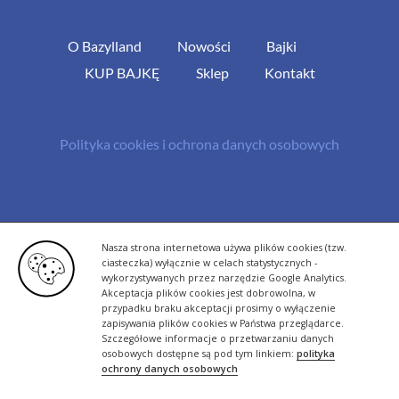
O Bazylland
Nowości
Bajki
KUP BAJKĘ
Sklep
Kontakt
Polityka cookies i ochrona danych osobowych
© Copyright 2013 -
2026 | All Rights Reserved - Bazylland.pl | Realizacja
Nasza strona internetowa używa plików cookies (tzw.
rutyna.pl - tworzenie stron www
ciasteczka) wyłącznie w celach statystycznych -
wykorzystywanych przez narzędzie Google Analytics.
Akceptacja plików cookies jest dobrowolna, w
przypadku braku akceptacji prosimy o wyłączenie
zapisywania plików cookies w Państwa przeglądarce.
Szczegółowe informacje o przetwarzaniu danych
osobowych dostępne są pod tym linkiem:
polityka
ochrony danych osobowych