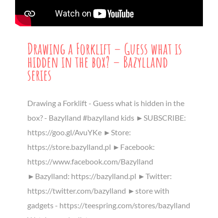
Drawing a Forklift – Guess what is
hidden in the box? – Bazylland
series
Drawing a Forklift - Guess what is hidden in the
box? - Bazylland #bazylland kids ►SUBSCRIBE:
https://goo.gl/AvuYKe ►Store:
https://store.bazylland.pl ►Facebook:
https://www.facebook.com/Bazylland
►Bazylland: https://bazylland.pl ►Twitter:
https://twitter.com/bazylland ►store with
gadgets - https://teespring.com/stores/bazylland