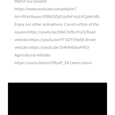
Watch our playlist:
https://www.youtube.com/playlist?
list=PLkUbumu1f00rDZpDJy0nFviuLKQi6KnRL
Enjoy our other animations: Construction of the
square https://youtu.be/0SkCM8uJVyQ Road
vehicles https://youtu.be/FF1lZTX9pS8 Street
vehicles https://youtu.be/2HM6fyEwMEU
Agricultural vehicles
https://youtu.be/mn59fzaP_5A Learn colors