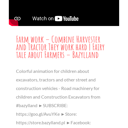
Farm work – Combine Harvester
and Tractor They work hard | Fairy
tale about Farmers – Bazylland
Colorful animation for children about
excavators, tractors and other street and
construction vehicles - Road machinery for
children and Construction Excavators from
#bazylland ►SUBSCRIBE:
https://goo.gl/AvuYKe ►Store:
https://store.bazylland.pl ►Facebook: