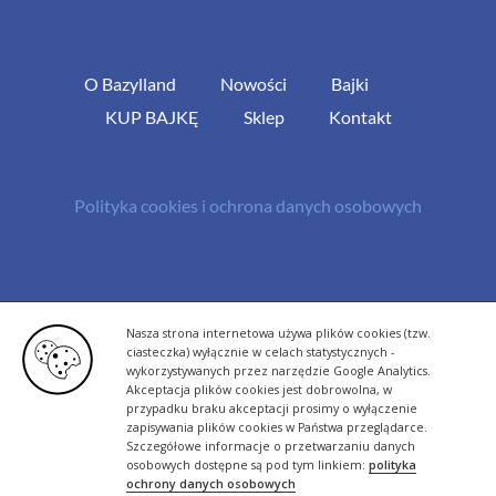
O Bazylland
Nowości
Bajki
KUP BAJKĘ
Sklep
Kontakt
Polityka cookies i ochrona danych osobowych
© Copyright 2013 -
2026 | All Rights Reserved - Bazylland.pl | Realizacja
Nasza strona internetowa używa plików cookies (tzw.
rutyna.pl - tworzenie stron www
ciasteczka) wyłącznie w celach statystycznych -
wykorzystywanych przez narzędzie Google Analytics.
Akceptacja plików cookies jest dobrowolna, w
przypadku braku akceptacji prosimy o wyłączenie
zapisywania plików cookies w Państwa przeglądarce.
Szczegółowe informacje o przetwarzaniu danych
osobowych dostępne są pod tym linkiem:
polityka
ochrony danych osobowych