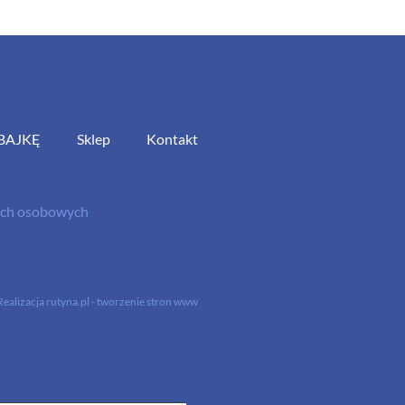
BAJKĘ
Sklep
Kontakt
nych osobowych
Realizacja
rutyna.pl - tworzenie stron www