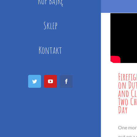
KUP BAJKĘ
Sklep
Kontakt
Firefi
Twitter
YouTube
Facebook
on Dut
and Cl
Two Ch
Day
One morni
out on a 