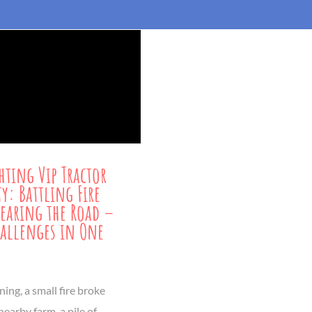
ghting Vip Tractor
y: Battling Fire
earing the Road –
allenges in One
ng, a small fire broke
nearby farm, a pile of