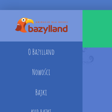
Skip
to
content
O Bazylland
Nowości
Bajki