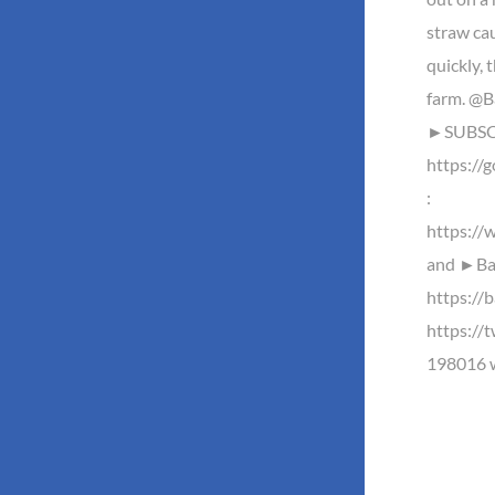
straw ca
quickly, 
farm. @B
►SUBSCR
https://
:
https://
and ►Baz
https://b
https://
198016 w