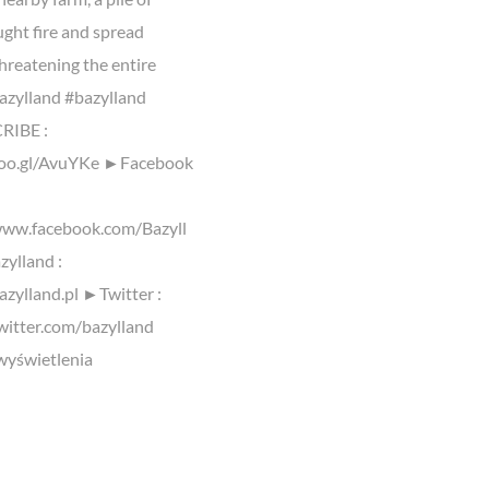
ught fire and spread
threatening the entire
azylland #bazylland
IBE :
goo.gl/AvuYKe ►Facebook
www.facebook.com/Bazyll
ylland :
azylland.pl ►Twitter :
twitter.com/bazylland
yświetlenia