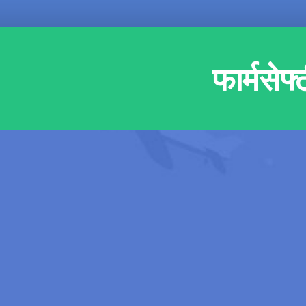
फार्मसेफ्