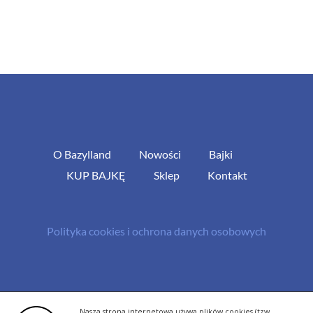
O Bazylland
Nowości
Bajki
KUP BAJKĘ
Sklep
Kontakt
Polityka cookies i ochrona danych osobowych
© Copyright 2013 -
2026 | All Rights Reserved - Bazylland.pl | Realizacja
Nasza strona internetowa używa plików cookies (tzw.