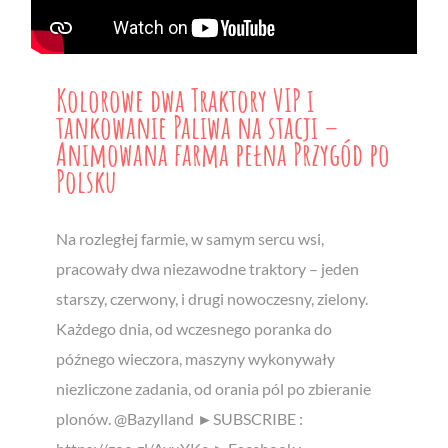
Kolorowe dwa Traktory VIP i
tankowanie Paliwa na stacji –
Animowana farma pełna Przygód po
Polsku
Na rozległej farmie, w samym sercu wsi,
pracowały dwa niezawodne traktory – jeden
starszy, czerwony, i drugi nowoczesny, zielony.
Każdego dnia, od wczesnego poranka do
późnego wieczora, maszyny wykonywały
niezliczone zadania, od orania pól po zbieranie
plonów. @Bazylland ►SUBSCRIBE :