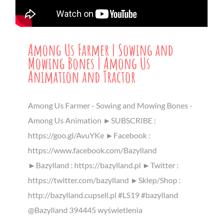
Among Us Farmer | Sowing and
Mowing Bones | Among Us
Animation and Tractor
Among Us Farmer - Sowing and Mowing Bones -
Among Us Animation ►SUBSCRIBE :
https://goo.gl/AvuYKe ►Facebook :
https://www.facebook.com/Bazylland
►Bazylland : https://bazylland.pl ►Twitter :
https://twitter.com/bazylland ►Sklep/Shop :
http://bazylland.cupsell.pl #LS19 #bazylland
@Bazylland 394445 wyświetlenia