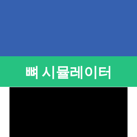
뼈 시뮬레이터