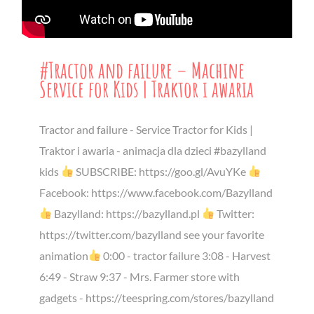
#Tractor and failure – Machine
Service for Kids | Traktor i awaria
Tractor and failure - Service Tractor for Kids |
Traktor i awaria - animacja dla dzieci #bazylland
kids
SUBSCRIBE: https://goo.gl/AvuYKe
Facebook: https://www.facebook.com/Bazylland
Bazylland: https://bazylland.pl
Twitter:
https://twitter.com/bazylland see your favorite
animation
0:00 - tractor failure 3:08 - Harvest
6:49 - Straw 9:37 - Mrs. Farmer store with
gadgets - https://teespring.com/stores/bazylland