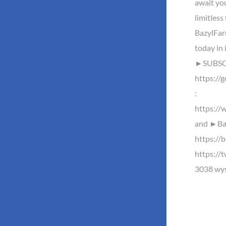
await yo
limitless 
BazylFa
today in 
►SUBSCR
https://
:
https://
and ►Baz
https://b
https://
3038 wyś