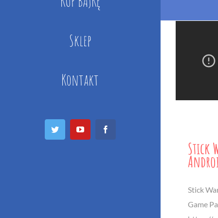
KUP BAJKĘ
Sklep
Kontakt
Twitter
YouTube
Facebook
Stick 
Androi
Stick Wa
Game Pa