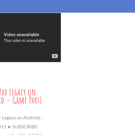
War Legacy on
d – Game Part1
r Legacy on Android -
rt1 ►SUBSCRIBE: