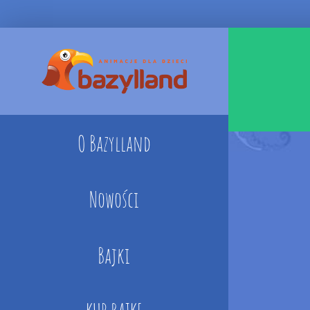
Skip
to
content
O Bazylland
Nowości
Bajki