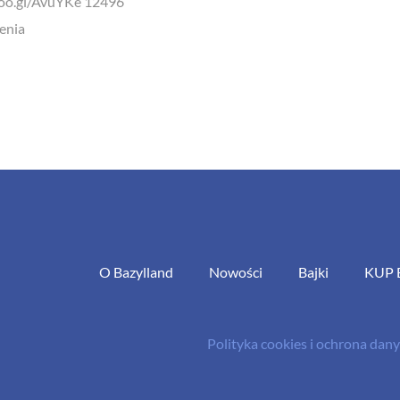
goo.gl/AvuYKe 12496
enia
O Bazylland
Nowości
Bajki
KUP 
Polityka cookies i ochrona da