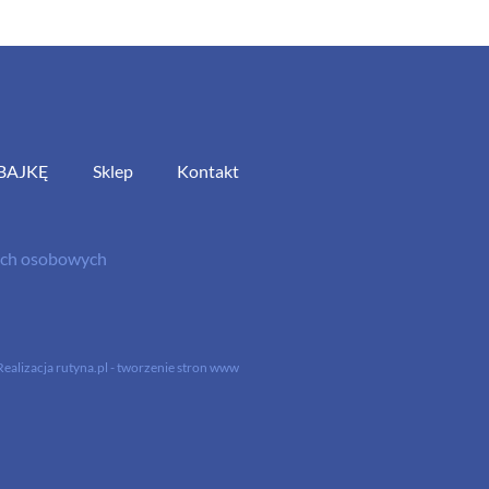
BAJKĘ
Sklep
Kontakt
nych osobowych
Realizacja
rutyna.pl - tworzenie stron www