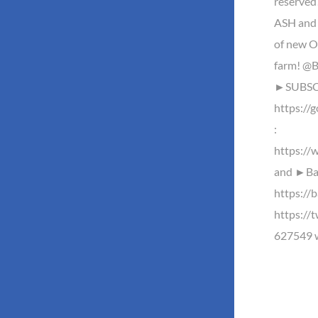
reserved
ASH and 
of new O
farm! @B
►SUBSCR
https://
:
https://
and ►Baz
https://b
https://
627549 w