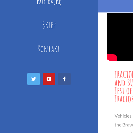
KUP BAJKĘ
Sklep
Kontakt
TRACTO
Twitter
YouTube
Facebook
and BUZ
Test o
Tracto
Vehicles
the Brawl