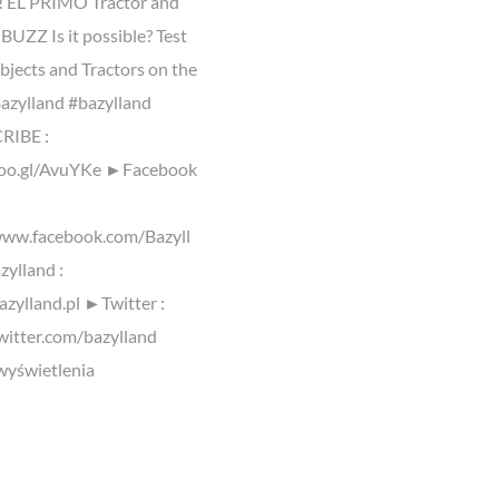
! EL PRIMO Tractor and
BUZZ Is it possible? Test
bjects and Tractors on the
azylland #bazylland
IBE :
goo.gl/AvuYKe ►Facebook
www.facebook.com/Bazyll
ylland :
azylland.pl ►Twitter :
twitter.com/bazylland
yświetlenia