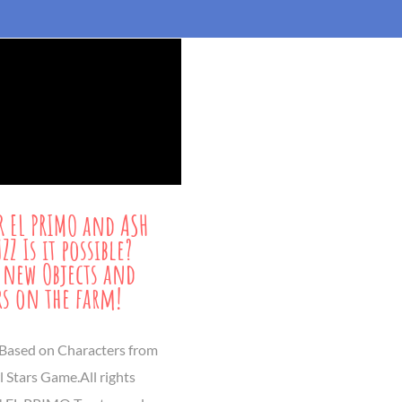
R EL PRIMO and ASH
Z Is it possible?
f new Objects and
rs on the farm!
 Based on Characters from
 Stars Game.All rights