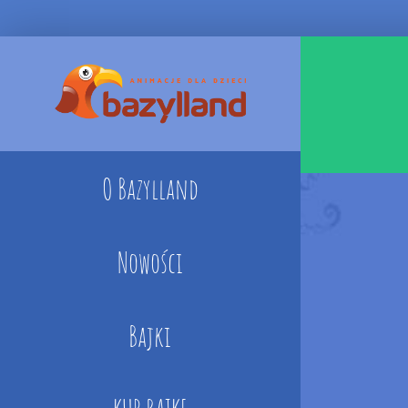
Skip
to
content
O Bazylland
Nowości
Bajki