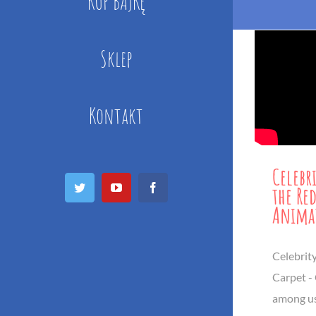
KUP BAJKĘ
Sklep
Kontakt
Celebr
Twitter
YouTube
Facebook
the Re
Anima
Celebrit
Carpet -
among u