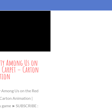
ity Among Us on
d Carpet – Carton
tion
y Among Us on the Red
 Carton Animation |
s game ►SUBSCRIBE :