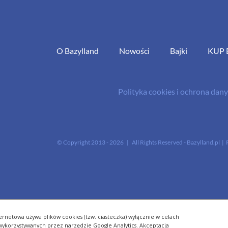
O Bazylland
Nowości
Bajki
KUP 
Polityka cookies i ochrona da
© Copyright 2013 -
2026 | All Rights Reserved - Bazylland.pl | 
ernetowa używa plików cookies (tzw. ciasteczka) wyłącznie w celach
- wykorzystywanych przez narzędzie Google Analytics. Akceptacja