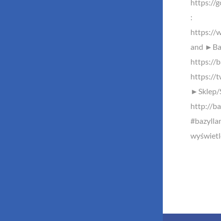
https://
:
https://
and ►Baz
https://b
https://
►Sklep/
http://ba
#bazylla
wyświetl