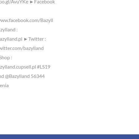
goo.gl/AvuYKe ►Facebook
www.facebook.com/Bazyll
ylland :
azylland.pl ►Twitter :
twitter.com/bazylland
Shop :
zylland.cupsell.pl #LS19
nd @Bazylland 56344
enia