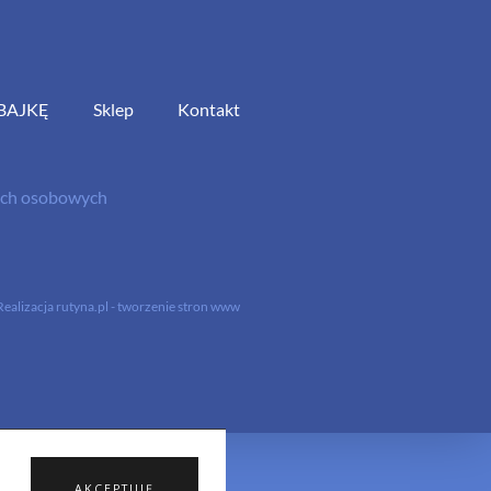
BAJKĘ
Sklep
Kontakt
nych osobowych
Realizacja
rutyna.pl - tworzenie stron www
AKCEPTUJĘ