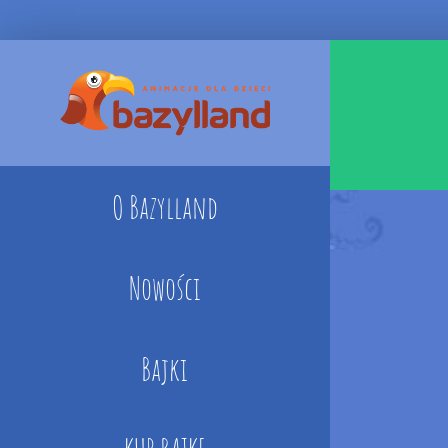
Skip
to
content
O Bazylland
Nowości
Bajki