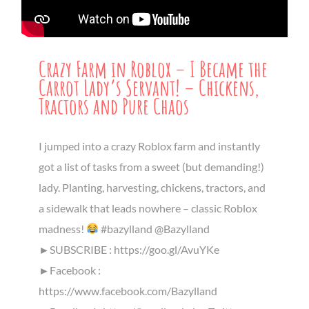
Crazy Farm in Roblox – I Became the
Carrot Lady’s Servant! – Chickens,
Tractors and Pure Chaos
I jumped into a crazy Roblox farm and instantly
got a list of tasks from a sweet (but demanding!)
lady. Planting, harvesting, chickens, tractors, and
a sidewalk that leads nowhere – classic Roblox
madness!
#bazylland @Bazylland
►SUBSCRIBE : https://goo.gl/AvuYKe
►Facebook :
https://www.facebook.com/Bazylland