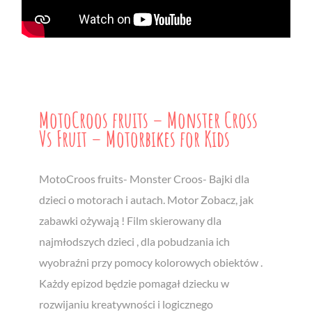
MotoCroos fruits – Monster Cross
Vs Fruit – Motorbikes for Kids
MotoCroos fruits- Monster Croos- Bajki dla
dzieci o motorach i autach. Motor Zobacz, jak
zabawki ożywają ! Film skierowany dla
najmłodszych dzieci , dla pobudzania ich
wyobraźni przy pomocy kolorowych obiektów .
Każdy epizod będzie pomagał dziecku w
rozwijaniu kreatywności i logicznego