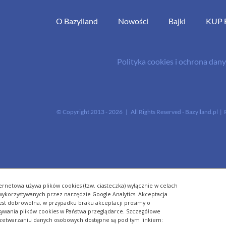
O Bazylland
Nowości
Bajki
KUP 
Polityka cookies i ochrona da
© Copyright 2013 -
2026 | All Rights Reserved - Bazylland.pl | 
ernetowa używa plików cookies (tzw. ciasteczka) wyłącznie w celach
- wykorzystywanych przez narzędzie Google Analytics. Akceptacja
jest dobrowolna, w przypadku braku akceptacji prosimy o
sywania plików cookies w Państwa przeglądarce. Szczegółowe
zetwarzaniu danych osobowych dostępne są pod tym linkiem: