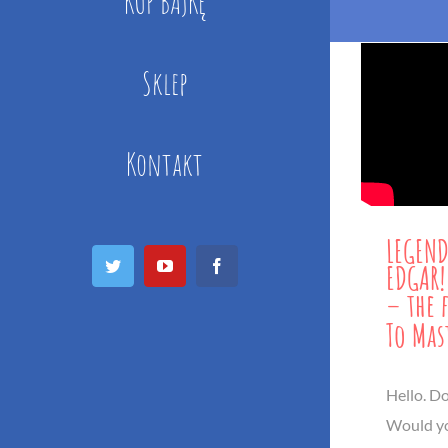
KUP BAJKĘ
Sklep
Kontakt
LEGEND
Twitter
YouTube
Facebook
EDGAR!
– the 
To Mas
Hello. D
Would yo