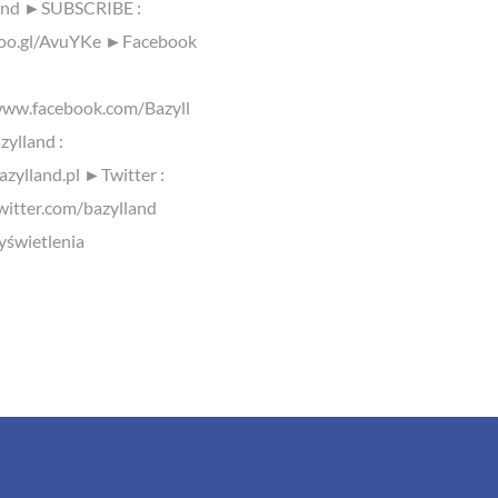
and ►SUBSCRIBE :
goo.gl/AvuYKe ►Facebook
www.facebook.com/Bazyll
ylland :
azylland.pl ►Twitter :
twitter.com/bazylland
świetlenia