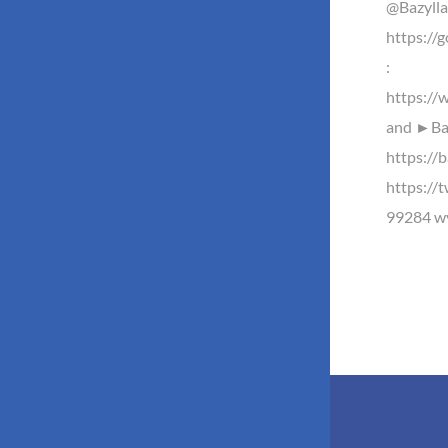
@Bazyll
https://
:
https://
and ►Baz
https://b
https://
99284 wy