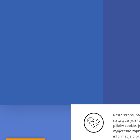
Nasza strona int
statystycznych 
plików cookies 
wyłączenie zapi
informacje o pr