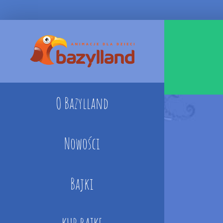
Skip
to
content
O Bazylland
Nowości
Bajki