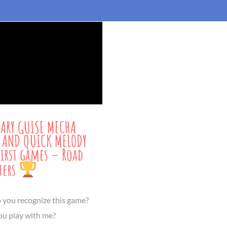
ARY GUISE MECHA
 AND QUICK MELODY
first games – Road
ters
o you recognize this game?
u play with me?