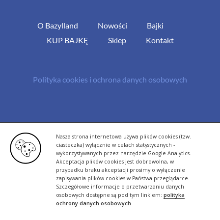
O Bazylland
Nowości
Bajki
KUP BAJKĘ
Sklep
Kontakt
Polityka cookies i ochrona danych osobowych
© Copyright 2013 -
2026 | All Rights Reserved - Bazylland.pl | Realizacja
Nasza strona internetowa używa plików cookies (tzw.
rutyna.pl - tworzenie stron www
ciasteczka) wyłącznie w celach statystycznych -
wykorzystywanych przez narzędzie Google Analytics.
Akceptacja plików cookies jest dobrowolna, w
przypadku braku akceptacji prosimy o wyłączenie
zapisywania plików cookies w Państwa przeglądarce.
Szczegółowe informacje o przetwarzaniu danych
osobowych dostępne są pod tym linkiem:
polityka
ochrony danych osobowych