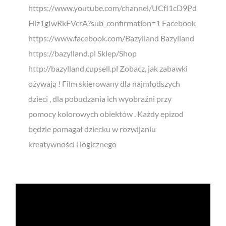
https://www.youtube.com/channel/UCfI1cD9Pd
Hiz1gIwRkFVcrA?sub_confirmation=1 Facebook
https://www.facebook.com/Bazylland Bazylland
https://bazylland.pl Sklep/Shop
http://bazylland.cupsell.pl Zobacz, jak zabawki
ożywają ! Film skierowany dla najmłodszych
dzieci , dla pobudzania ich wyobraźni przy
pomocy kolorowych obiektów . Każdy epizod
będzie pomagał dziecku w rozwijaniu
kreatywności i logicznego