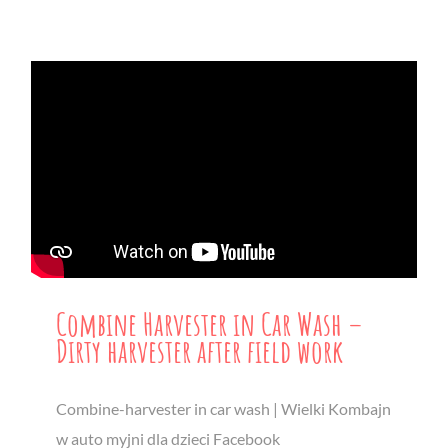
Combine Harvester in Car Wash –
Dirty harvester after field work
Combine-harvester in car wash | Wielki Kombajn
w auto myjni dla dzieci Facebook