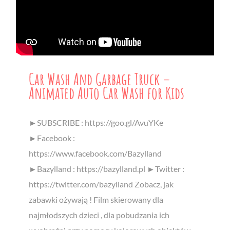
Car Wash And Garbage Truck –
Animated Auto Car Wash for Kids
►SUBSCRIBE : https://goo.gl/AvuYKe
►Facebook :
https://www.facebook.com/Bazylland
►Bazylland : https://bazylland.pl ►Twitter :
https://twitter.com/bazylland Zobacz, jak
zabawki ożywają ! Film skierowany dla
najmłodszych dzieci , dla pobudzania ich