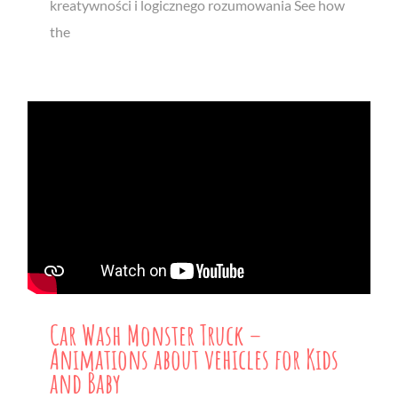
kreatywności i logicznego rozumowania See how
the
Car Wash Monster Truck –
Animations about vehicles for Kids
and Baby