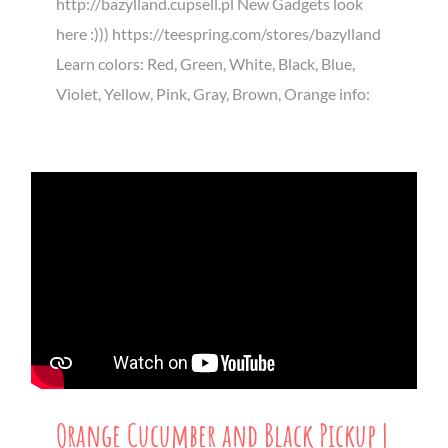
http://bazylland.cupsell.pl New Gadgets look
here :))) https://teespring.com/stores/bazylland
Learn colors: Red, Green, White, Black, Blue,
Violet, Yellow, Pink, Gray, Brown, Orange info:
Orange Cucumber and Black Pickup |