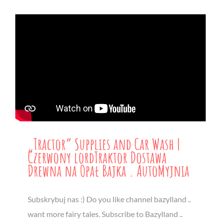
„Tractor” Supplies and Car Wash |
Czerwony lordTraktor Dostawa
Drewna na Opał Bajka . AutoMyjnia
Subskrybuj nas :) Do you like channel bazylland ..
want more fairy tales. Subscribe to Bazylland ..