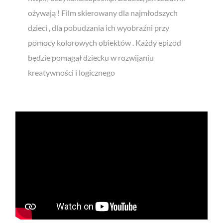
ożywają ! Film skierowany dla najmłodszych
dzieci , dla pobudzania ich wyobraźni przy
pomocy kolorowych obiektów . Każdy epizod
będzie pomagał dziecku w rozwijaniu
kreatywności i logicznego