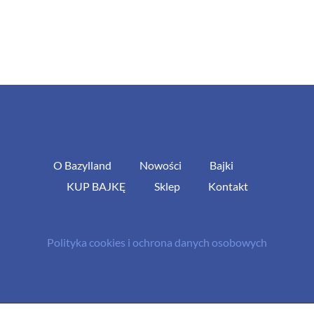
O Bazylland
Nowości
Bajki
KUP BAJKĘ
Sklep
Kontakt
Polityka cookies i ochrona danych osobowych
© Copyright 2013 -
2026 | All Rights Reserved - Bazylland.pl | Realizacja