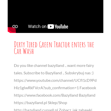
Dirty Tired Green Tractor enters the
Car Wash
Do you like channel bazylland .. want more fairy
tales. Subscribe to Bazylland .. Subskrybuj nas :)
https://www.youtube.com/channel/UCfI1cD9Pd
Hiz1gIwRkFVcrA?sub_confirmation=1 Facebook
https://www.facebook.com/Bazylland Bazylland
https://bazylland.pl Sklep/Shop
http://bazylland.cupsell.pl Zobacz, jak zabawki