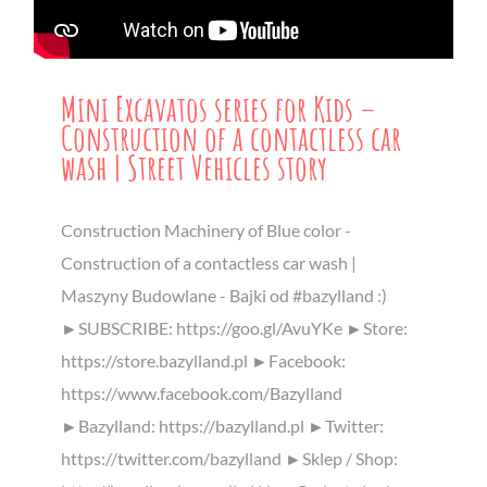
Mini Excavatos series for Kids –
Construction of a contactless car
wash | Street Vehicles story
Construction Machinery of Blue color -
Construction of a contactless car wash |
Maszyny Budowlane - Bajki od #bazylland :)
►SUBSCRIBE: https://goo.gl/AvuYKe ►Store:
https://store.bazylland.pl ►Facebook:
https://www.facebook.com/Bazylland
►Bazylland: https://bazylland.pl ►Twitter:
https://twitter.com/bazylland ►Sklep / Shop: