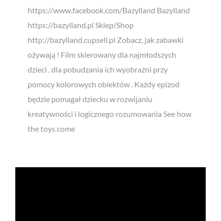
https://www.facebook.com/Bazylland Bazylland
https://bazylland.pl Sklep/Shop
http://bazylland.cupsell.pl Zobacz, jak zabawki
ożywają ! Film skierowany dla najmłodszych
dzieci , dla pobudzania ich wyobraźni przy
pomocy kolorowych obiektów . Każdy epizod
będzie pomagał dziecku w rozwijaniu
kreatywności i logicznego rozumowania See how
the toys come