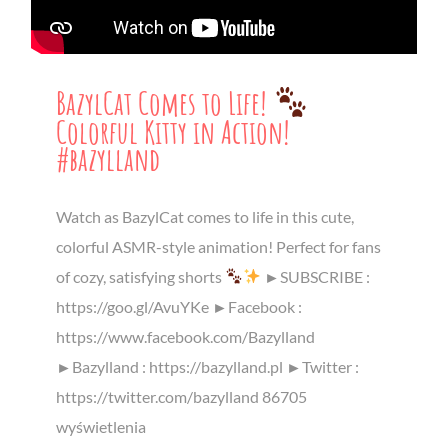
BazylCat Comes to Life!
Colorful Kitty in Action!
#bazylland
Watch as BazylCat comes to life in this cute,
colorful ASMR-style animation! Perfect for fans
of cozy, satisfying shorts
►SUBSCRIBE :
https://goo.gl/AvuYKe ►Facebook :
https://www.facebook.com/Bazylland
►Bazylland : https://bazylland.pl ►Twitter :
https://twitter.com/bazylland 86705
wyświetlenia