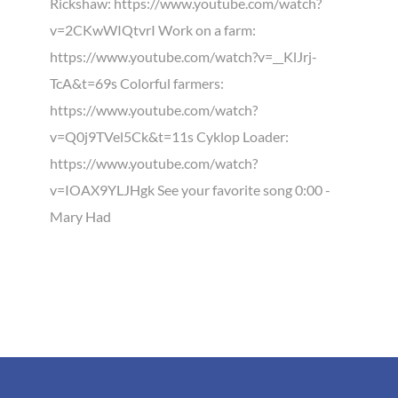
Rickshaw: https://www.youtube.com/watch?
v=2CKwWIQtvrI Work on a farm:
https://www.youtube.com/watch?v=__KlJrj-
TcA&t=69s Colorful farmers:
https://www.youtube.com/watch?
v=Q0j9TVel5Ck&t=11s Cyklop Loader:
https://www.youtube.com/watch?
v=IOAX9YLJHgk See your favorite song 0:00 -
Mary Had