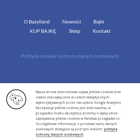
O Bazylland
Nowości
Bajki
KUP BAJKĘ
Sklep
Kontakt
Polityka cookies i ochrona danych osobowych
© Copyright 2013 -
2026 | All Rights Reserved - Bazylland.pl | Realizacja
Nasza strona internetowa używa plików cookies (tzw.
rutyna.pl - tworzenie stron www
ciasteczka) wyłącznie w celach statystycznych -
wykorzystywanych przez narzędzie Google Analytics.
Akceptacja plików cookies jest dobrowolna, w
przypadku braku akceptacji prosimy o wyłączenie
zapisywania plików cookies w Państwa przeglądarce.
Szczegółowe informacje o przetwarzaniu danych
osobowych dostępne są pod tym linkiem:
polityka
ochrony danych osobowych