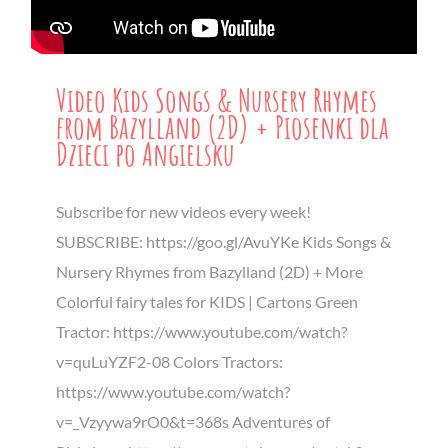
Video Kids Songs & Nursery Rhymes
from Bazylland (2D) + Piosenki dla
Dzieci po Angielsku
Subscribe for new videos every week!
SUBSCRIBE: https://goo.gl/AvuYKe Kids Songs &
Nursery Rhymes from Bazylland (2D) + More
Colorful fairy tales for KIDS | Cartons Green
Tractor: https://www.youtube.com/watch?
v=quLuYZF2-08 Colors Tractors:
https://www.youtube.com/watch?
v=_Vzyywa9rO0&t=368s Adventures of