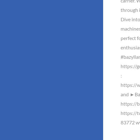
carrier.
through 
Dive int
machines
perfect f
enthusia
#bazyll
https://
:
https://
and ►Baz
https://b
https://
83772 wy