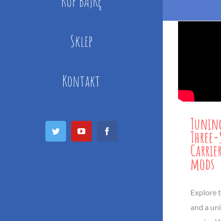
KUP BAJKĘ
Sklep
Kontakt
Tuning
Twitter
YouTube
Facebook
Three
Carrie
mods
Explore t
and a un