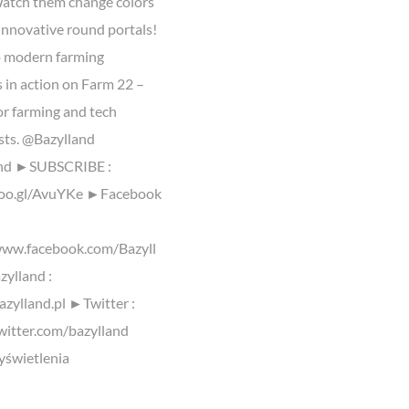
 Watch them change colors
innovative round portals!
o modern farming
 in action on Farm 22 –
or farming and tech
sts. @Bazylland
and ►SUBSCRIBE :
goo.gl/AvuYKe ►Facebook
www.facebook.com/Bazyll
ylland :
azylland.pl ►Twitter :
twitter.com/bazylland
świetlenia