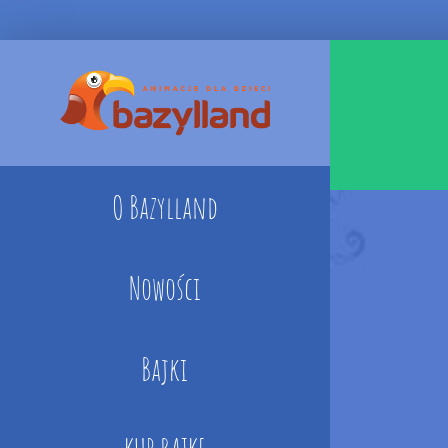
Skip
to
content
O Bazylland
Nowości
Bajki