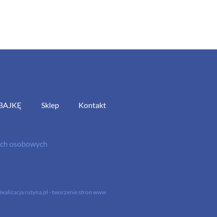
BAJKĘ
Sklep
Kontakt
nych osobowych
Realizacja
rutyna.pl - tworzenie stron www