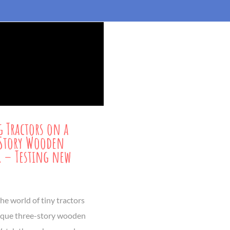
 Tractors on a
-Story Wooden
r – Testing new
he world of tiny tractors
ique three-story wooden