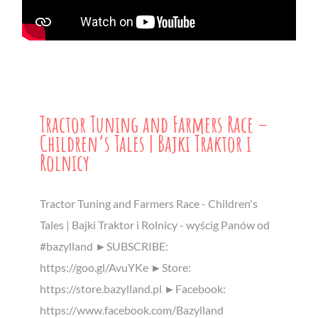
Tractor Tuning and Farmers Race –
Children’s Tales | Bajki Traktor i
Rolnicy
Tractor Tuning and Farmers Race - Children's
Tales | Bajki Traktor i Rolnicy - wyścig Panów od
#bazylland ►SUBSCRIBE:
https://goo.gl/AvuYKe ►Store:
https://store.bazylland.pl ►Facebook:
https://www.facebook.com/Bazylland