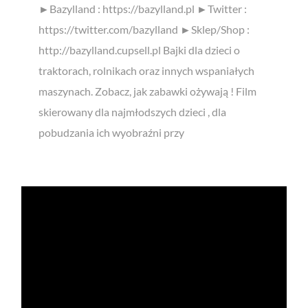
►Bazylland : https://bazylland.pl ►Twitter :
https://twitter.com/bazylland ►Sklep/Shop :
http://bazylland.cupsell.pl Bajki dla dzieci o
traktorach, rolnikach oraz innych wspaniałych
maszynach. Zobacz, jak zabawki ożywają ! Film
skierowany dla najmłodszych dzieci , dla
pobudzania ich wyobraźni przy