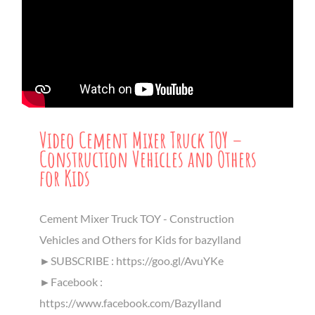
Video Cement Mixer Truck TOY –
Construction Vehicles and Others
for Kids
Cement Mixer Truck TOY - Construction
Vehicles and Others for Kids for bazylland
►SUBSCRIBE : https://goo.gl/AvuYKe
►Facebook :
https://www.facebook.com/Bazylland