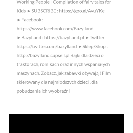
Working People | Compilation of fairy tales for
Kids ►SUBSCRIBE : https://goo.gl/AvuYKe
►Facebook :
https://www.facebook.com/Bazylland
►Bazylland : https://bazylland.pl ►Twitter :
https://twitter.com/bazylland ►Sklep/Shop :
http://bazylland.cupsell.pl Bajki dla dzieci o
traktorach, rolnikach oraz innych wspaniałych
maszynach. Zobacz, jak zabawki ożywają ! Film
skierowany dla najmłodszych dzieci , dla
pobudzania ich wyobraźni