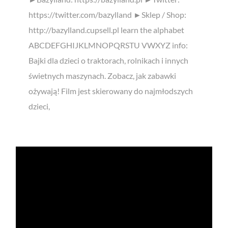
https://twitter.com/bazylland ►Sklep / Shop:
http://bazylland.cupsell.pl learn the alphabet
ABCDEFGHIJKLMNOPQRSTU VWXYZ info:
Bajki dla dzieci o traktorach, rolnikach i innych
świetnych maszynach. Zobacz, jak zabawki
ożywają! Film jest skierowany do najmłodszych
dzieci,