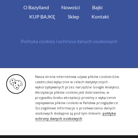
O Bazylland
Nowości
Bajki
KUP BAJKĘ
Sklep
Kontakt
Polityka cookies i ochrona danych osobowych
© Copyright 2013 -
2026 | All Rights Reserved - Bazylland.pl | Realizacja
Nasza strona internetowa używa plików cookies (tzw.
rutyna.pl - tworzenie stron www
ciasteczka) wyłącznie w celach statystycznych -
wykorzystywanych przez narzędzie Google Analytics.
Akceptacja plików cookies jest dobrowolna, w
przypadku braku akceptacji prosimy o wyłączenie
zapisywania plików cookies w Państwa przeglądarce.
Szczegółowe informacje o przetwarzaniu danych
osobowych dostępne są pod tym linkiem:
polityka
ochrony danych osobowych