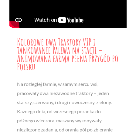
Kolorowe dwa Traktory VIP i
tankowanie Paliwa na stacji –
Animowana farma pełna Przygód po
Polsku
Na rozległej farmie, w samym sercu wsi,
pracowały dwa niezawodne traktory – jeden
starszy, czerwony, i drugi nowoczesny, zielony.
Każdego dnia, od wczesnego poranka do
późnego wieczora, maszyny wykonywały
niezliczone zadania, od orania pól po zbieranie