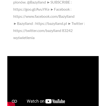
plonów. @Bazylland ►SUBSCRIBE :
https://goo.gl/AvuYKe ►Facebook :
https://www.facebook.com/Bazylland
►Bazylland : https://bazylland.pl ►Twitter :
https://twitter.com/bazylland 83242
wyświetlenia