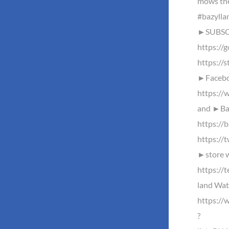
mows the 
#bazylla
►SUBSC
https://
https://s
►Facebo
https://
and ►Baz
https://
https://
►store w
https://
land Watc
https://
?