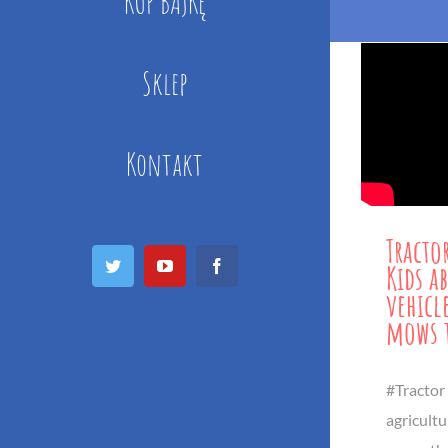
KUP BAJKĘ
Sklep
Kontakt
Tractor
Twitter
YouTube
Facebook
Kids a
vehicl
mows t
#Tractor 
agricultu