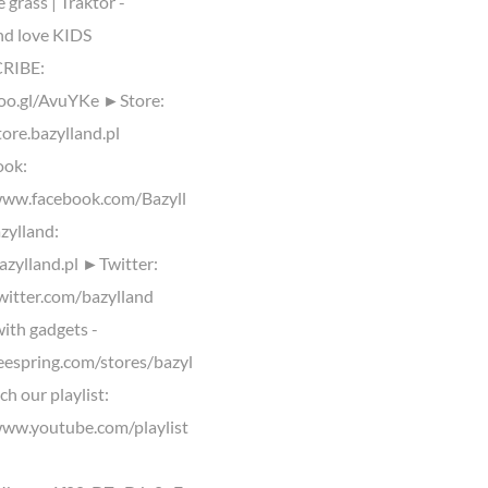
grass | Traktor -
nd love KIDS
RIBE:
goo.gl/AvuYKe ►Store:
tore.bazylland.pl
ok:
www.facebook.com/Bazyll
ylland:
bazylland.pl ►Twitter:
twitter.com/bazylland
ith gadgets -
teespring.com/stores/bazyl
h our playlist:
www.youtube.com/playlist