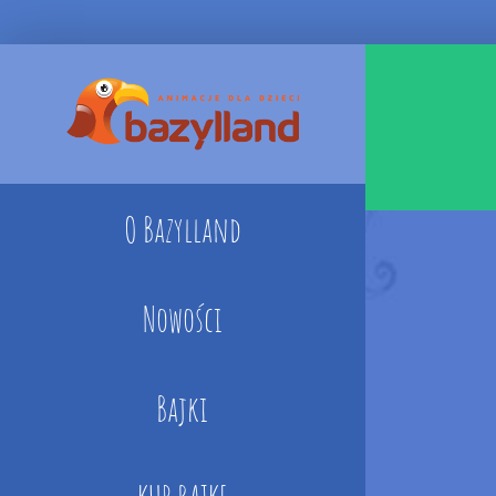
Skip
to
content
O Bazylland
Nowości
Bajki