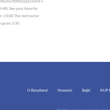
kUbumu1f00rDZpDJy0nFv
nRL See your favorite
 :) 0:00 The red tractor
 grass 3:30
O Bazylland
Nowości
Bajki
KUP 
Polityka cookies i ochrona da