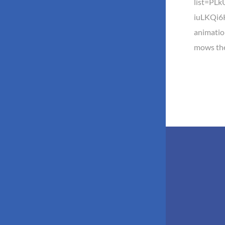
list=PL
iuLKQi6K
animation
mows the