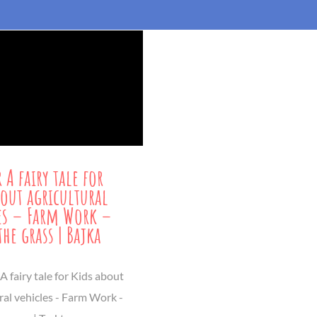
 A fairy tale for
bout agricultural
es – Farm Work –
he grass | Bajka
A fairy tale for Kids about
ral vehicles - Farm Work -