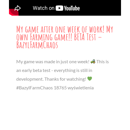
My game after one week of work! My
own Farming game!! BETA Test –
BazylFarmChaos
My game was made in just one week!
This is
an early beta test - everything is still in
development. Thanks for watching!
#BazylFarmChaos 18765 wyświetlenia