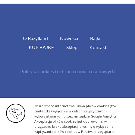
O Bazylland
Nowości
Bajki
KUP BAJKĘ
Sklep
Kontakt
Polityka cookies i ochrona danych osobowych
© Copyright 2013 -
2026 | All Rights Reserved - Bazylland.pl | Realizacja
Nasza strona internetowa używa plików cookies (tzw.
rutyna.pl - tworzenie stron www
ciasteczka) wyłącznie w celach statystycznych -
wykorzystywanych przez narzędzie Google Analytics.
Akceptacja plików cookies jest dobrowolna, w
przypadku braku akceptacji prosimy o wyłączenie
zapisywania plików cookies w Państwa przeglądarce.