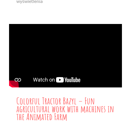
wyświetlenia
Colorful Tractor Bazyl – Fun
agricultural work with machines in
the Animated Farm