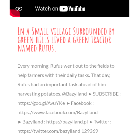
In a Small village Surrounded by
green hills lived a green tractor
named Rufus.
Every morning, Rufus went out to the fields to
help farmers with their daily tasks. That day,
Rufus had an important task ahead of him -
harvesting potatoes. @Bazylland ►SUBSCRIBE :
https://goo.gl/AvuYKe ►Facebook :
https://www.facebook.com/Bazylland
►Bazylland : https://bazylland.pl ►Twitter :
https://twitter.com/bazylland 129369