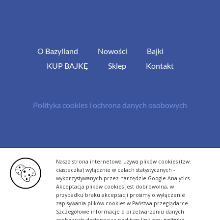
O Bazylland
Nowości
Bajki
KUP BAJKĘ
Sklep
Kontakt
Polityka cookies i ochrona danych osobowych
© Copyright 2013 -
2026 | All Rights Reserved - Bazylland.pl | Realizacja
Nasza strona internetowa używa plików cookies (tzw.
rutyna.pl - tworzenie stron www
ciasteczka) wyłącznie w celach statystycznych -
wykorzystywanych przez narzędzie Google Analytics.
Akceptacja plików cookies jest dobrowolna, w
przypadku braku akceptacji prosimy o wyłączenie
zapisywania plików cookies w Państwa przeglądarce.
Szczegółowe informacje o przetwarzaniu danych