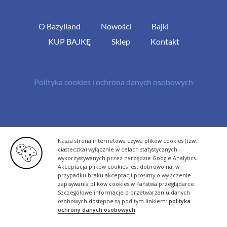
O Bazylland
Nowości
Bajki
KUP BAJKĘ
Sklep
Kontakt
Polityka cookies i ochrona danych osobowych
© Copyright 2013 -
2026 | All Rights Reserved - Bazylland.pl | Realizacja
Nasza strona internetowa używa plików cookies (tzw.
rutyna.pl - tworzenie stron www
ciasteczka) wyłącznie w celach statystycznych -
wykorzystywanych przez narzędzie Google Analytics.
Akceptacja plików cookies jest dobrowolna, w
przypadku braku akceptacji prosimy o wyłączenie
zapisywania plików cookies w Państwa przeglądarce.
Szczegółowe informacje o przetwarzaniu danych
osobowych dostępne są pod tym linkiem:
polityka
ochrony danych osobowych