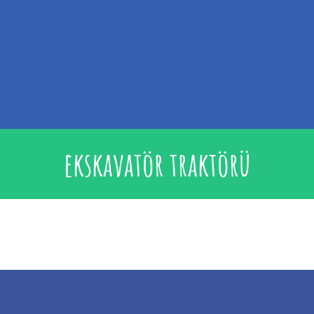
ekskavatör traktörü