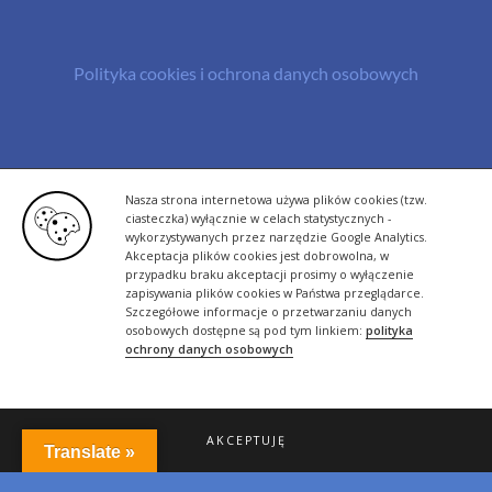
Polityka cookies i ochrona danych osobowych
© Copyright 2013 -
2026 | All Rights Reserved - Bazylland.pl | Realizacja
Nasza strona internetowa używa plików cookies (tzw.
rutyna.pl - tworzenie stron www
ciasteczka) wyłącznie w celach statystycznych -
wykorzystywanych przez narzędzie Google Analytics.
Akceptacja plików cookies jest dobrowolna, w
przypadku braku akceptacji prosimy o wyłączenie
zapisywania plików cookies w Państwa przeglądarce.
Szczegółowe informacje o przetwarzaniu danych
osobowych dostępne są pod tym linkiem:
polityka
ochrony danych osobowych
AKCEPTUJĘ
Translate »