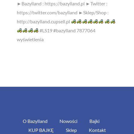
►Bazylland : https://bazylland.pl ►Twitter :
https://twitter.com/bazylland ►Sklep/Shop :
http://bazylland.cupsell.pl
#LS19 #bazylland 7877064
wyświetlenia
O Bazylland
Nowości
Bajki
KUP BAJKĘ
Sklep
Kontakt