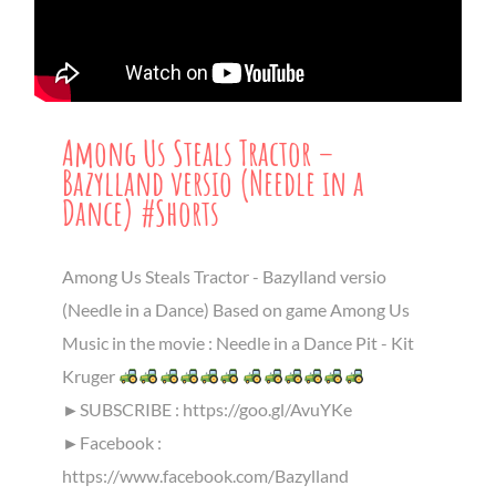
Among Us Steals Tractor –
Bazylland versio (Needle in a
Dance) #Shorts
Among Us Steals Tractor - Bazylland versio
(Needle in a Dance) Based on game Among Us
Music in the movie : Needle in a Dance Pit - Kit
Kruger
►SUBSCRIBE : https://goo.gl/AvuYKe
►Facebook :
https://www.facebook.com/Bazylland