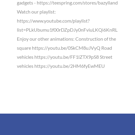
gadgets - https://teespring.com/stores/bazylland
Watch our playlist:
https://www.youtube.com/playlist?
list=PLkUbumu1f00rDZpDJy0nFviuLKQi6KnRL
Enjoy our other animations: Construction of the
square https://youtu.be/0SkCM8uJVyQ Road
vehicles https://youtu.be/FF1lZTX9pS8 Street
vehicles https://youtu.be/2HM6fyEwMEU