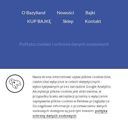
O Bazylland
Nowości
Bajki
KUP BAJKĘ
Sklep
Kontakt
Polityka cookies i ochrona danych osobowych
© Copyright 2013 -
2026 | All Rights Reserved - Bazylland.pl | Realizacja
Nasza strona internetowa używa plików cookies (tzw.
rutyna.pl - tworzenie stron www
ciasteczka) wyłącznie w celach statystycznych -
wykorzystywanych przez narzędzie Google Analytics.
Akceptacja plików cookies jest dobrowolna, w
przypadku braku akceptacji prosimy o wyłączenie
zapisywania plików cookies w Państwa przeglądarce.
Szczegółowe informacje o przetwarzaniu danych
osobowych dostępne są pod tym linkiem:
polityka
ochrony danych osobowych