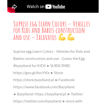
Suprise egg Learn Colors – Vehicles
for Kids and Babies construction
and use – Excavatos
Suprise egg Learn Colors - Vehicles for Kids and
Babies construction and use - Guess the Egg
#bazylland for KIDS ►SUBSCRIBE:
https://goo.gl/AvuYKe ►Store:
https://store.bazylland.pl ►Facebook:
https://www.facebook.com/Bazylland
►Bazylland: https://bazylland.pl ►Twitter:
https://twitter.com/bazylland ►store with