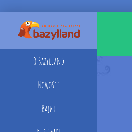
Skip
to
content
O Bazylland
Nowości
Bajki