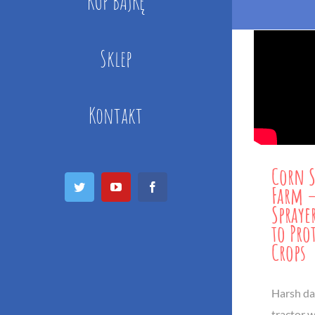
KUP BAJKĘ
Sklep
Kontakt
Corn S
Twitter
YouTube
Facebook
Farm –
Spraye
to Pro
Crops
Harsh dai
tractor w