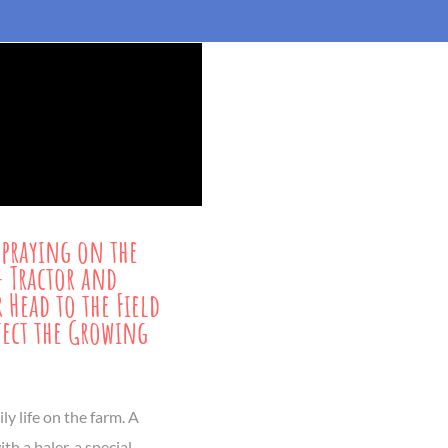
praying on the
 Tractor and
r Head to the Field
tect the Growing
ly life on the farm. A
ith a baler, a special