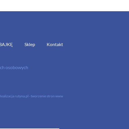
BAJKĘ
Sklep
Kontakt
nych osobowych
Realizacja
rutyna.pl - tworzenie stron www