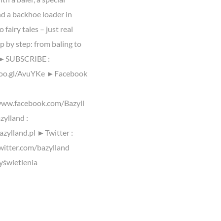
and a backhoe loader in
 fairy tales – just real
p by step: from baling to
. ►SUBSCRIBE :
goo.gl/AvuYKe ►Facebook
www.facebook.com/Bazyll
ylland :
azylland.pl ►Twitter :
twitter.com/bazylland
świetlenia