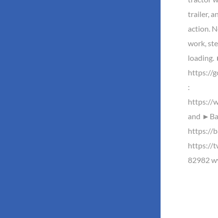
trailer, 
action. No
work, ste
loading
https://
:
https://
and ►Baz
https://b
https://
82982 wy