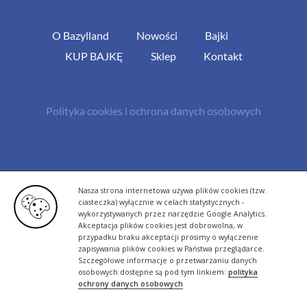
O Bazylland
Nowości
Bajki
KUP BAJKĘ
Sklep
Kontakt
Polityka cookies i ochrona danych osobowych
© Copyright 2013 -
2026 | All Rights Reserved - Bazylland.pl | Realizacja
Nasza strona internetowa używa plików cookies (tzw.
rutyna.pl - tworzenie stron www
ciasteczka) wyłącznie w celach statystycznych -
wykorzystywanych przez narzędzie Google Analytics.
Akceptacja plików cookies jest dobrowolna, w
przypadku braku akceptacji prosimy o wyłączenie
zapisywania plików cookies w Państwa przeglądarce.
Szczegółowe informacje o przetwarzaniu danych
osobowych dostępne są pod tym linkiem:
polityka
ochrony danych osobowych