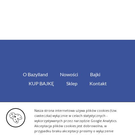
O Bazylland
Nowości
Bajki
KUP BAJKĘ
Sklep
Kontakt
Polityka cookies i ochrona danych osobowych
Nasza strona internetowa używa plików cookies (tzw.
ciasteczka) wyłącznie w celach statystycznych -
wykorzystywanych przez narzędzie Google Analytics.
Akceptacja plików cookies jest dobrowolna, w
przypadku braku akceptacji prosimy o wyłączenie