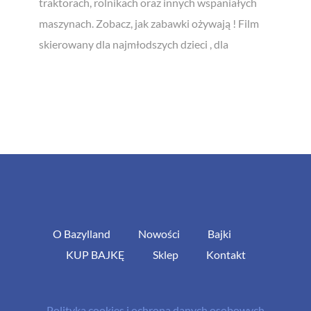
traktorach, rolnikach oraz innych wspaniałych
maszynach. Zobacz, jak zabawki ożywają ! Film
skierowany dla najmłodszych dzieci , dla
O Bazylland
Nowości
Bajki
KUP BAJKĘ
Sklep
Kontakt
Polityka cookies i ochrona danych osobowych