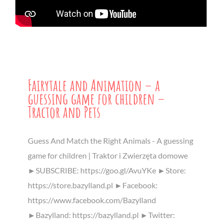
Fairytale and Animation – a
guessing game for children –
Tractor and Pets
Guess And Match the Right Animals - A guessing
game for children | Traktor i Zwierzęta domowe
►SUBSCRIBE: https://goo.gl/AvuYKe ►Store:
https://store.bazylland.pl ►Facebook:
https://www.facebook.com/Bazylland
►Bazylland: https://bazylland.pl ►Twitter: