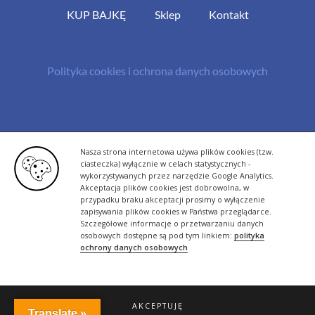
KUP BAJKĘ
Sklep
Kontakt
Polityka cookies i ochrona danych osobowych
© Copyright 2013 -
2026 | All Rights Reserved - Bazylland.pl | Realizacja
Nasza strona internetowa używa plików cookies (tzw.
rutyna.pl - tworzenie stron www
ciasteczka) wyłącznie w celach statystycznych -
wykorzystywanych przez narzędzie Google Analytics.
Akceptacja plików cookies jest dobrowolna, w
przypadku braku akceptacji prosimy o wyłączenie
zapisywania plików cookies w Państwa przeglądarce.
Szczegółowe informacje o przetwarzaniu danych
osobowych dostępne są pod tym linkiem:
polityka
ochrony danych osobowych
AKCEPTUJĘ
Translate »