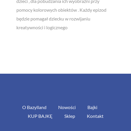
dzieci , dla pobudzania ich wyobraźni przy
pomocy kolorowych obiektów . Każdy epizod
będzie pomagał dziecku w rozwijaniu
kreatywności i logicznego
O Bazylland
Nowości
Bajki
KUP BAJKĘ
Sklep
Kontakt