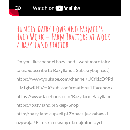
Hungry Dairy Cows and Farmer’s
Hard Work – Farm Tractors at Work
/ bazylland tractor
Do you like channel bazylland .. want more fairy
tales. Subscribe to Bazylland .. Subskrybuj nas :)
https://www.youtube.com/channel/UCfI1cD9Pd
Hiz1gIwRkFVcrA?sub_confirmation=1 Facebook
https://www.facebook.com/Bazylland Bazylland
https://bazylland.pl Sklep/Shop
http://bazylland.cupsell.pl Zobacz, jak zabawki
ożywają ! Film skierowany dla najmłodszych