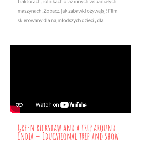
traktorach, rolnikach oraz innych wspaniałych
maszynach. Zobacz, jak zabawki ożywają ! Film
skierowany dla najmłodszych dzieci , dla
Green rickshaw and a trip around
India – Educational trip and show