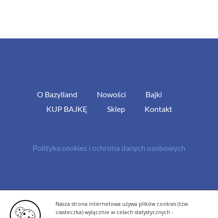
O Bazylland
Nowości
Bajki
KUP BAJKĘ
Sklep
Kontakt
Polityka cookies i ochrona danych osobowych
© Copyright 2013 -
2026 | All Rights Reserved - Bazylland.pl | Realizacja
Nasza strona internetowa używa plików cookies (tzw.
rutyna.pl - tworzenie stron www
ciasteczka) wyłącznie w celach statystycznych -