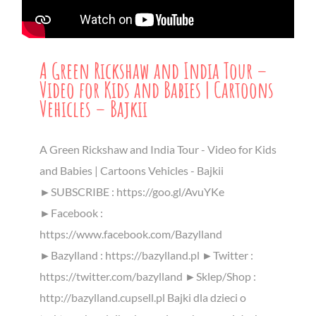
A Green Rickshaw and India Tour –
Video for Kids and Babies | Cartoons
Vehicles – Bajkii
A Green Rickshaw and India Tour - Video for Kids
and Babies | Cartoons Vehicles - Bajkii
►SUBSCRIBE : https://goo.gl/AvuYKe
►Facebook :
https://www.facebook.com/Bazylland
►Bazylland : https://bazylland.pl ►Twitter :
https://twitter.com/bazylland ►Sklep/Shop :
http://bazylland.cupsell.pl Bajki dla dzieci o