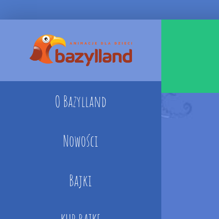
Skip
to
content
O Bazylland
Nowości
Bajki