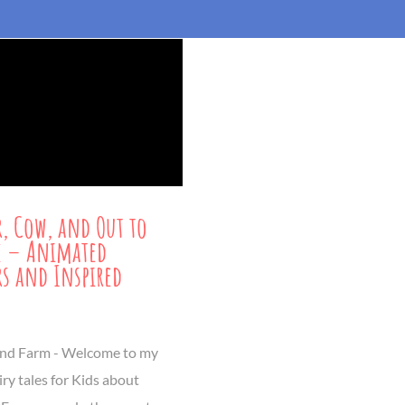
r, Cow, and Out to
e – Animated
rs and Inspired
s
and Farm - Welcome to my
iry tales for Kids about