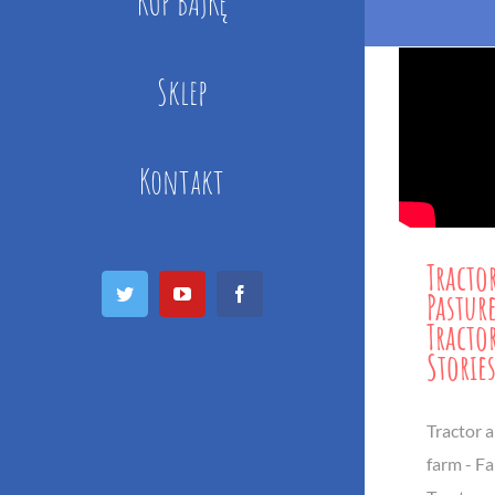
KUP BAJKĘ
Sklep
Kontakt
Tracto
Twitter
YouTube
Facebook
Pastur
Tracto
Storie
Tractor 
farm - Fa