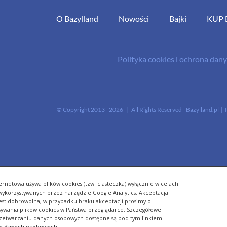
O Bazylland
Nowości
Bajki
KUP 
Polityka cookies i ochrona da
© Copyright 2013 -
2026 | All Rights Reserved - Bazylland.pl | 
ernetowa używa plików cookies (tzw. ciasteczka) wyłącznie w celach
- wykorzystywanych przez narzędzie Google Analytics. Akceptacja
jest dobrowolna, w przypadku braku akceptacji prosimy o
sywania plików cookies w Państwa przeglądarce. Szczegółowe
zetwarzaniu danych osobowych dostępne są pod tym linkiem:
ny danych osobowych