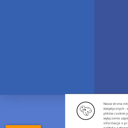
Nasza strona int
statystycznych 
plików cookies 
wyłączenie zapi
informacje o pr
polityka ochro