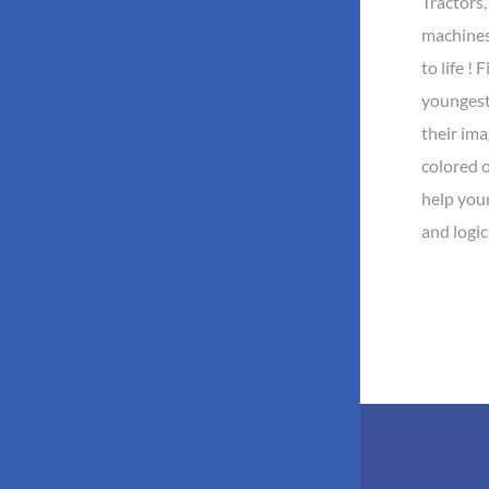
Tractors
machines
to life ! 
youngest 
their ima
colored o
help your
and logic