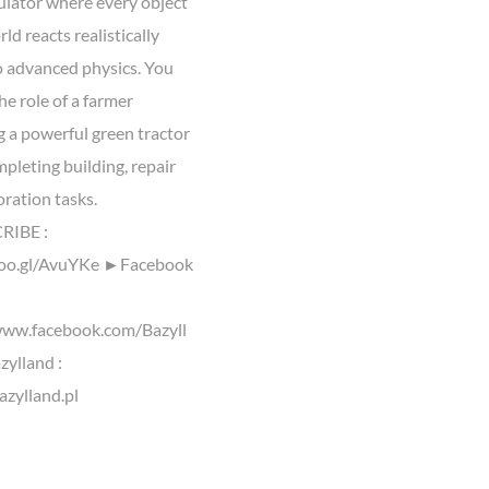
ulator where every object
rld reacts realistically
o advanced physics. You
he role of a farmer
g a powerful green tractor
pleting building, repair
ration tasks.
IBE :
goo.gl/AvuYKe ►Facebook
www.facebook.com/Bazyll
ylland :
azylland.pl