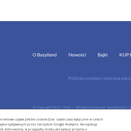
O Bazylland
Nowości
Bajki
KUP 
Polityka cookies i ochrona da
© Copyright 2013 -
2026 | All Rights Reserved - Bazylland.pl | 
ernetowa używa plików cookies (tzw. ciasteczka) wyłącznie w celach
- wykorzystywanych przez narzędzie Google Analytics. Akceptacja
jest dobrowolna, w przypadku braku akceptacji prosimy o