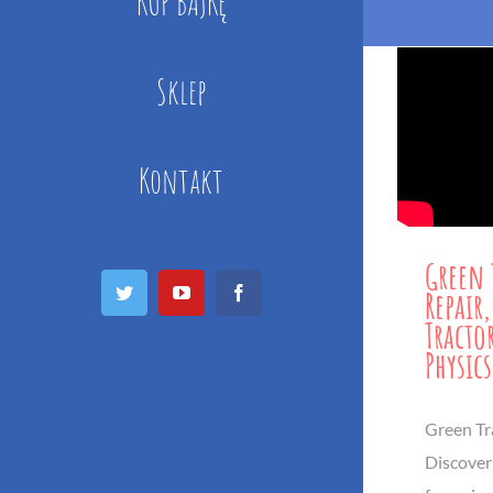
KUP BAJKĘ
Sklep
Kontakt
Green 
Twitter
YouTube
Facebook
Repair
Tracto
Physic
Green Tra
Discover 