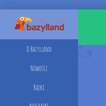
Skip
to
content
O Bazylland
Nowości
Bajki