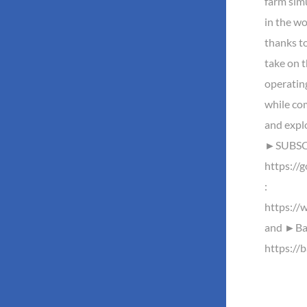
farm sim
in the wo
thanks t
take on t
operatin
while com
and explo
►SUBSCR
https://
:
https://
and ►Baz
https://b