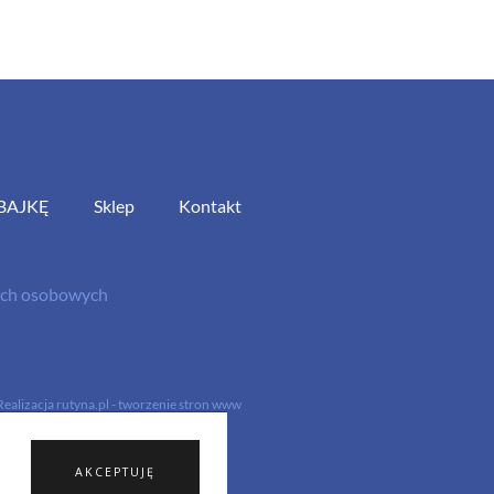
BAJKĘ
Sklep
Kontakt
nych osobowych
Realizacja
rutyna.pl - tworzenie stron www
AKCEPTUJĘ