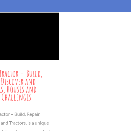
Tractor – Build,
, Discover and
rs, Houses and
s Challenges
ctor – Build, Repair,
and Tractors, is a unique