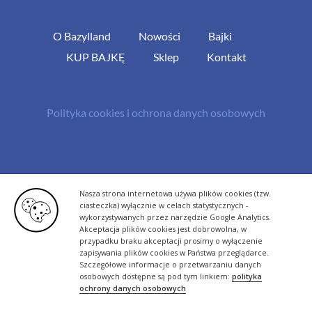
O Bazylland
Nowości
Bajki
KUP BAJKĘ
Sklep
Kontakt
Polityka cookies i ochrona danych osobowych
© Copyright 2013 -
2026 | All Rights Reserved - Bazylland.pl | Realizacja
Nasza strona internetowa używa plików cookies (tzw.
rutyna.pl - tworzenie stron www
ciasteczka) wyłącznie w celach statystycznych -
wykorzystywanych przez narzędzie Google Analytics.
Akceptacja plików cookies jest dobrowolna, w
przypadku braku akceptacji prosimy o wyłączenie
zapisywania plików cookies w Państwa przeglądarce.
Szczegółowe informacje o przetwarzaniu danych
osobowych dostępne są pod tym linkiem:
polityka
ochrony danych osobowych