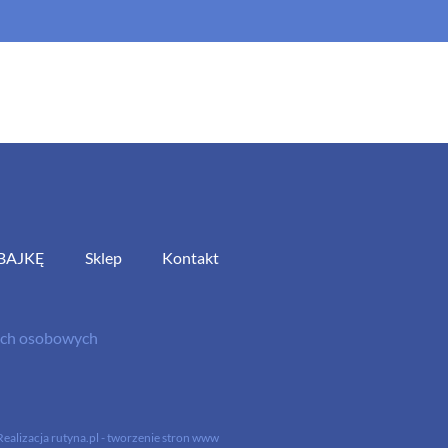
BAJKĘ
Sklep
Kontakt
nych osobowych
Realizacja
rutyna.pl - tworzenie stron www