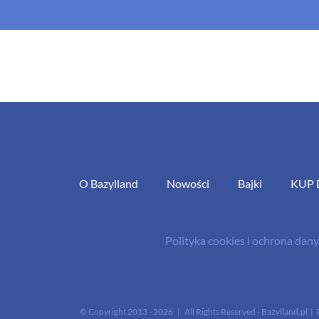
O Bazylland
Nowości
Bajki
KUP 
Polityka cookies i ochrona da
© Copyright 2013 -
2026 | All Rights Reserved - Bazylland.pl | 