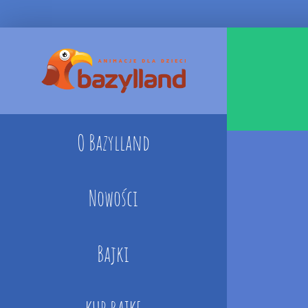
Skip
to
content
O Bazylland
Nowości
Bajki