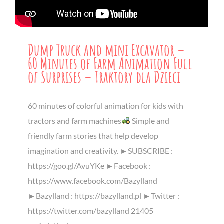
Dump Truck and mini Excavator –
60 Minutes of Farm Animation Full
of Surprises – Traktory dla Dzieci
60 minutes of colorful animation for kids with
tractors and farm machines
Simple and
friendly farm stories that help develop
imagination and creativity. ►SUBSCRIBE :
https://goo.gl/AvuYKe ►Facebook :
https://www.facebook.com/Bazylland
►Bazylland : https://bazylland.pl ►Twitter :
https://twitter.com/bazylland 21405