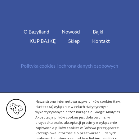
O Bazylland
Nowości
Bajki
KUP BAJKĘ
Sklep
Kontakt
Polityka cookies i ochrona danych osobowych
© Copyright 2013 -
2026 | All Rights Reserved - Bazylland.pl | Realizacja
Nasza strona internetowa używa plików cookies (tzw.
rutyna.pl - tworzenie stron www
ciasteczka) wyłącznie w celach statystycznych -
wykorzystywanych przez narzędzie Google Analytics.
Akceptacja plików cookies jest dobrowolna, w
przypadku braku akceptacji prosimy o wyłączenie
zapisywania plików cookies w Państwa przeglądarce.
Szczegółowe informacje o przetwarzaniu danych
osobowych dostępne są pod tym linkiem:
polityka