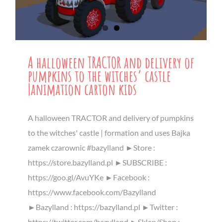
A halloween TRACTOR and delivery of
pumpkins to the witches’ castle
|animation carton kids
A halloween TRACTOR and delivery of pumpkins
to the witches' castle | formation and uses Bajka
zamek czarownic #bazylland ►Store :
https://store.bazylland.pl ►SUBSCRIBE :
https://goo.gl/AvuYKe ►Facebook :
https://www.facebook.com/Bazylland
►Bazylland : https://bazylland.pl ►Twitter :
https://twitter.com/bazylland ►Sklep/Shop :