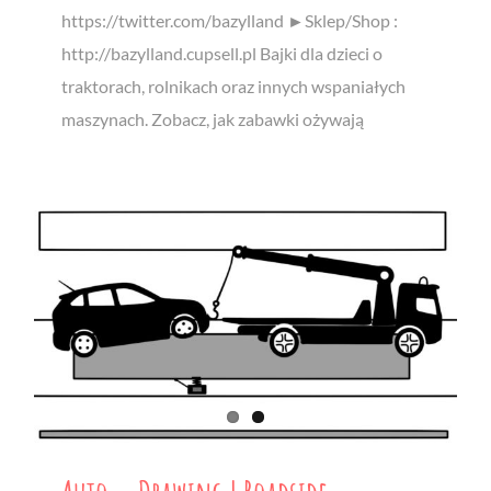
https://twitter.com/bazylland ►Sklep/Shop :
http://bazylland.cupsell.pl Bajki dla dzieci o
traktorach, rolnikach oraz innych wspaniałych
maszynach. Zobacz, jak zabawki ożywają