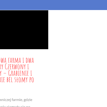
wa farma i dwa
ry Czerwony i
y – Grabienie i
nie bel słomy po
niczej farmie, gdzie
pola ciągnęły się po