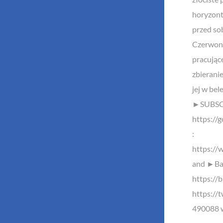
horyzont
przed so
Czerwony 
pracujące
zbierani
jej w bel
►SUBSCR
https://
:
https://
and ►Baz
https://b
https://
490088 w