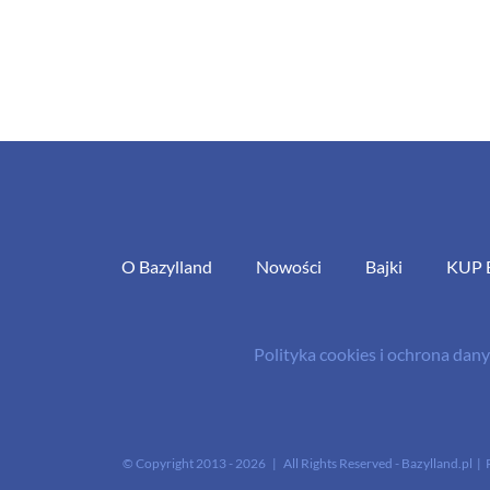
O Bazylland
Nowości
Bajki
KUP 
Polityka cookies i ochrona da
© Copyright 2013 -
2026 | All Rights Reserved - Bazylland.pl | 