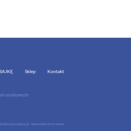
BAJKĘ
Sklep
Kontakt
nych osobowych
Realizacja
rutyna.pl - tworzenie stron www