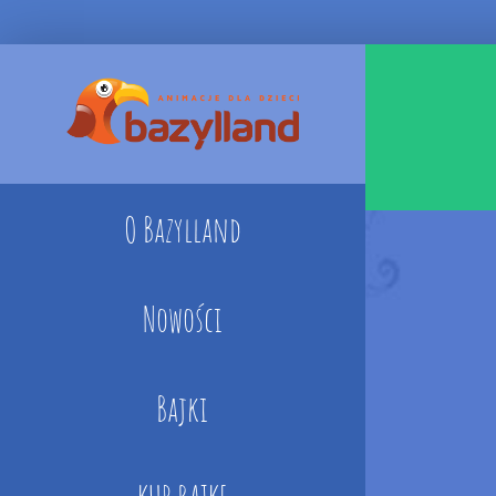
Skip
to
content
O Bazylland
Nowości
Bajki