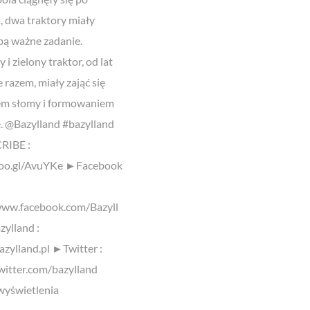
, dwa traktory miały
bą ważne zadanie.
i zielony traktor, od lat
 razem, miały zająć się
em słomy i formowaniem
e. @Bazylland #bazylland
IBE :
goo.gl/AvuYKe ►Facebook
www.facebook.com/Bazyll
ylland :
azylland.pl ►Twitter :
twitter.com/bazylland
yświetlenia