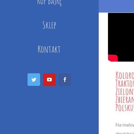
KUP BAJKĘ
Sklep
Kontakt
Koloro
Twitter
YouTube
Facebook
Trakto
Zielon
Zbiera
Polsku
Na malow
złociste 