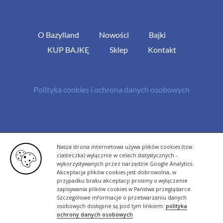
O Bazylland
Nowości
Bajki
KUP BAJKĘ
Sklep
Kontakt
Polityka cookies i ochrona danych osobowych
© Copyright 2013 -
2026 | All Rights Reserved - Bazylland.pl | Realizacja
Nasza strona internetowa używa plików cookies (tzw.
rutyna.pl - tworzenie stron www
ciasteczka) wyłącznie w celach statystycznych -
wykorzystywanych przez narzędzie Google Analytics.
Akceptacja plików cookies jest dobrowolna, w
przypadku braku akceptacji prosimy o wyłączenie
zapisywania plików cookies w Państwa przeglądarce.
Szczegółowe informacje o przetwarzaniu danych
osobowych dostępne są pod tym linkiem:
polityka
ochrony danych osobowych