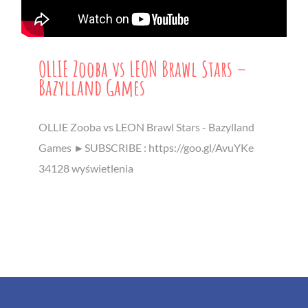
OLLIE Zooba vs LEON Brawl Stars –
Bazylland Games
OLLIE Zooba vs LEON Brawl Stars - Bazylland
Games ►SUBSCRIBE : https://goo.gl/AvuYKe
34128 wyświetlenia