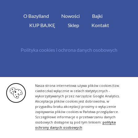
O Bazylland
Nowości
Bajki
KUP BAJKĘ
Sklep
Kontakt
Polityka cookies i ochrona danych osobowych
© Copyright 2013 -
2026 | All Rights Reserved - Bazylland.pl | Realizacja
Nasza strona internetowa używa plików cookies (tzw.
rutyna.pl - tworzenie stron www
ciasteczka) wyłącznie w celach statystycznych -
wykorzystywanych przez narzędzie Google Analytics.
Akceptacja plików cookies jest dobrowolna, w
przypadku braku akceptacji prosimy o wyłączenie
zapisywania plików cookies w Państwa przeglądarce.
Szczegółowe informacje o przetwarzaniu danych
osobowych dostępne są pod tym linkiem:
polityka
ochrony danych osobowych