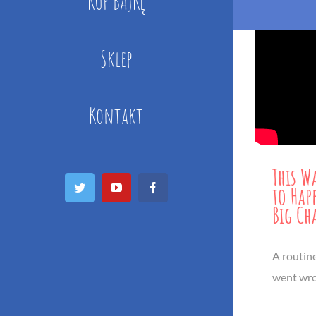
KUP BAJKĘ
Sklep
Kontakt
This W
Twitter
YouTube
Facebook
to Hap
Big Ch
A routin
went wro