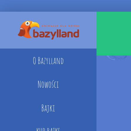
Skip
to
content
O Bazylland
Nowości
Bajki