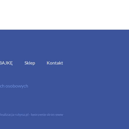
BAJKĘ
Sklep
Kontakt
nych osobowych
Realizacja
rutyna.pl - tworzenie stron www