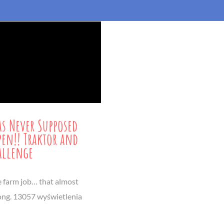
as Never Supposed
pen!! Traktor and
allenge
e farm job… that almost
ng. 13057 wyświetlenia