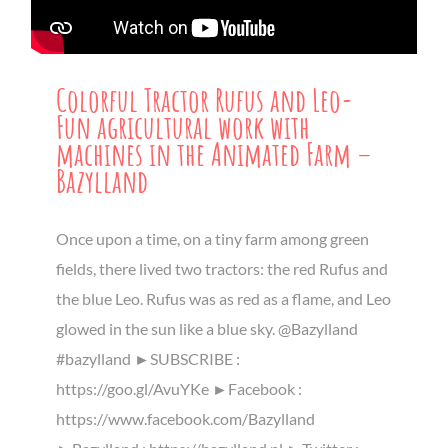
Colorful Tractor Rufus and Leo-
Fun agricultural work with
machines in the Animated Farm –
Bazylland
Once upon a time, on a tiny farm among green
fields, there lived two tractors: the red Rufus and
the blue Leo. Rufus was as red as a flame, and Leo
glowed in the sun like a blue sky. @Bazylland
#bazylland ►SUBSCRIBE :
https://goo.gl/AvuYKe ►Facebook :
https://www.facebook.com/Bazylland