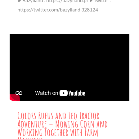
►Bazylland : https://bazylland.pl ►Twitter :
https://twitter.com/bazylland 328124
Colors Rufus and Leo Tractor
Adventure – Mowing Corn and
Working Together with Farm