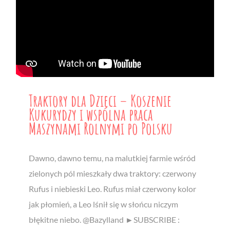
Traktory dla Dzieci – Koszenie
Kukurydzy i wspólna praca
Maszynami Rolnymi po Polsku
Dawno, dawno temu, na malutkiej farmie wśród
zielonych pól mieszkały dwa traktory: czerwony
Rufus i niebieski Leo. Rufus miał czerwony kolor
jak płomień, a Leo lśnił się w słońcu niczym
błękitne niebo. @Bazylland ►SUBSCRIBE :