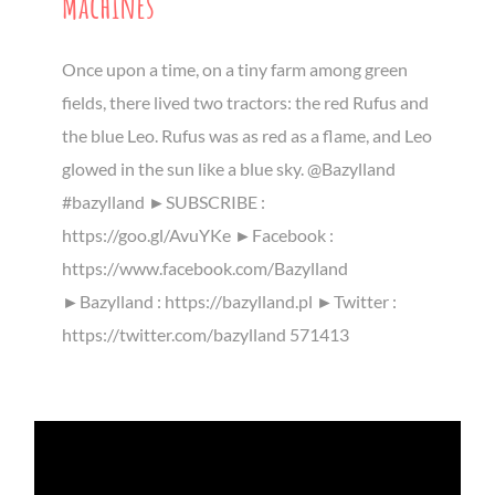
Machines
Once upon a time, on a tiny farm among green
fields, there lived two tractors: the red Rufus and
the blue Leo. Rufus was as red as a flame, and Leo
glowed in the sun like a blue sky. @Bazylland
#bazylland ►SUBSCRIBE :
https://goo.gl/AvuYKe ►Facebook :
https://www.facebook.com/Bazylland
►Bazylland : https://bazylland.pl ►Twitter :
https://twitter.com/bazylland 571413