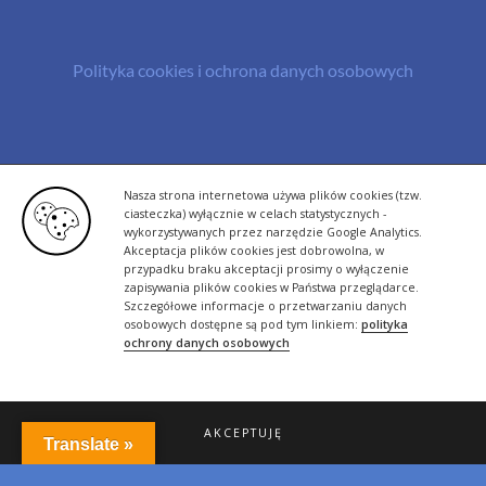
Polityka cookies i ochrona danych osobowych
© Copyright 2013 -
2026 | All Rights Reserved - Bazylland.pl | Realizacja
Nasza strona internetowa używa plików cookies (tzw.
rutyna.pl - tworzenie stron www
ciasteczka) wyłącznie w celach statystycznych -
wykorzystywanych przez narzędzie Google Analytics.
Akceptacja plików cookies jest dobrowolna, w
przypadku braku akceptacji prosimy o wyłączenie
zapisywania plików cookies w Państwa przeglądarce.
Szczegółowe informacje o przetwarzaniu danych
osobowych dostępne są pod tym linkiem:
polityka
ochrony danych osobowych
AKCEPTUJĘ
Translate »