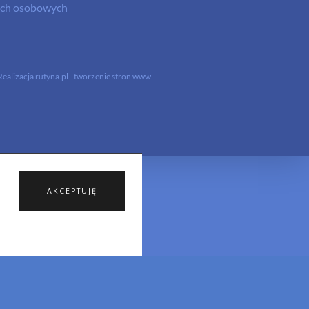
nych osobowych
Realizacja
rutyna.pl - tworzenie stron www
AKCEPTUJĘ