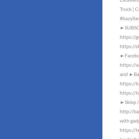
Truck | C
#bazyllan
►SUBSC
https://
https://s
►Facebo
https://
and ►Baz
https://
https://
►Sklep /
http://ba
with gad
https://