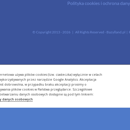
Polityka cookies i ochrona da
© Copyright 2013 -
2026 | All Rights Reserved - Bazylland.pl | 
ernetowa używa plików cookies (tzw. ciasteczka) wyłącznie w celach
- wykorzystywanych przez narzędzie Google Analytics. Akceptacja
jest dobrowolna, w przypadku braku akceptacji prosimy o
sywania plików cookies w Państwa przeglądarce. Szczegółowe
zetwarzaniu danych osobowych dostępne są pod tym linkiem:
ny danych osobowych