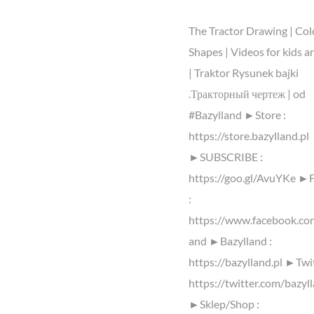
The Tractor Drawing | Col
Shapes | Videos for kids a
| Traktor Rysunek bajki
.Тракторный чертеж | od
#Bazylland ►Store :
https://store.bazylland.pl
►SUBSCRIBE :
https://goo.gl/AvuYKe ►
:
https://www.facebook.co
and ►Bazylland :
https://bazylland.pl ►Twit
https://twitter.com/bazyl
►Sklep/Shop :