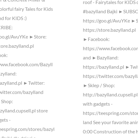
roof - Fairytales for KIDS 
olorful fairy Tales for Kids
#bazylland Bajki ►SUBS
d for KIDS :)
https://goo.gl/AvuYKe ►S
RIBE:
https://store.bazylland.pl
goo.gl/AvuYKe ►Store:
►Facebook:
tore.bazylland.pl
https://www.facebook.co
ok:
and ►Bazylland:
www.facebook.com/Bazyll
https://bazylland.pl ►Twi
ylland:
https://twitter.com/bazyl
bazylland.pl ►Twitter:
►Sklep / Shop:
twitter.com/bazylland
http://bazylland.cupsell.pl
 Shop:
with gadgets -
zylland.cupsell.pl store
https://teespring.com/sto
gets -
land See your favorite ani
teespring.com/stores/bazyl
0:00 Construction of the 