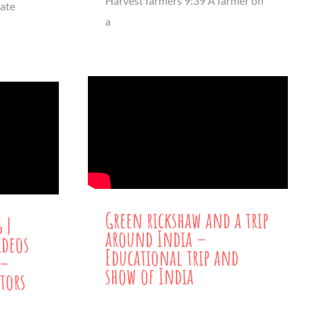
Harvest farmers 9:39 A farmer on
iate
a
Green rickshaw and a trip
 |
around India –
ideos
Educational trip and
 –
show of India
tors