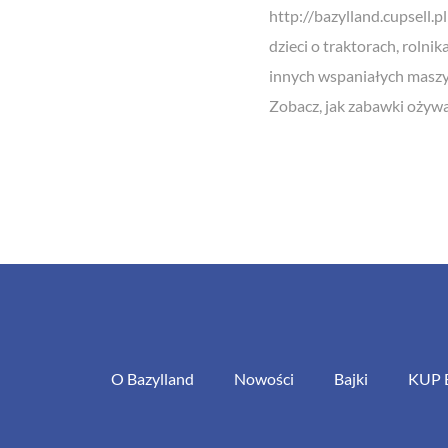
http://bazylland.cupsell.pl
dzieci o traktorach, rolnik
innych wspaniałych masz
Zobacz, jak zabawki ożyw
O Bazylland
Nowości
Bajki
KUP 