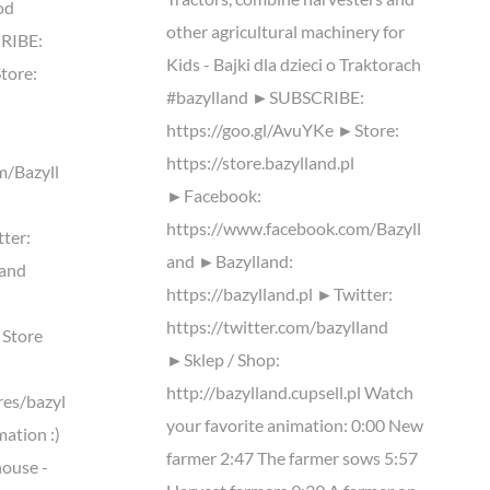
od
other agricultural machinery for
CRIBE:
Kids - Bajki dla dzieci o Traktorach
tore:
#bazylland ►SUBSCRIBE:
https://goo.gl/AvuYKe ►Store:
https://store.bazylland.pl
m/Bazyll
►Facebook:
https://www.facebook.com/Bazyll
tter:
and ►Bazylland:
land
https://bazylland.pl ►Twitter:
https://twitter.com/bazylland
 Store
►Sklep / Shop:
http://bazylland.cupsell.pl Watch
res/bazyl
your favorite animation: 0:00 New
mation :)
farmer 2:47 The farmer sows 5:57
house -