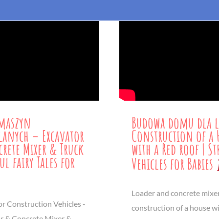
 maszyn
Budowa domu dla l
anych – Excavator
Construction of a 
rete Mixer & Truck
with a Red roof | St
ul fairy Tales for
Vehicles for Babies
Loader and concrete mixer
or Construction Vehicles -
construction of a house wi
r & Concrete Mixer &