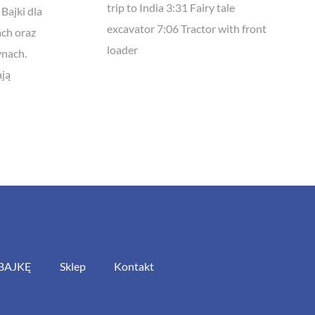
trip to India 3:31 Fairy tale
 Bajki dla
excavator 7:06 Tractor with front
ach oraz
loader
ynach.
ają
BAJKĘ
Sklep
Kontakt