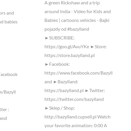
A green Rickshaw and a trip
around India - Video for Kids and
ors and
Babies | cartoons vehicles - Bajki
nd babies
pojazdy od #bazylland
►SUBSCRIBE:
https://goo.gl/AvuYKe ►Store:
https://store.bazylland.pl
►Facebook:
https://www.facebook.com/Bazyll
Facebook
and ►Bazylland:
https://bazylland.pl ►Twitter:
m/Bazyll
https://twitter.com/bazylland
►Sklep / Shop:
ter :
http://bazylland.cupsell.pl Watch
land
your favorite animation: 0:00 A