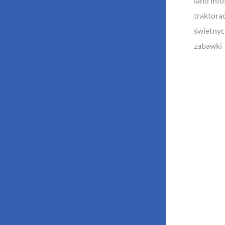
land info:
traktorac
świetnyc
zabawki