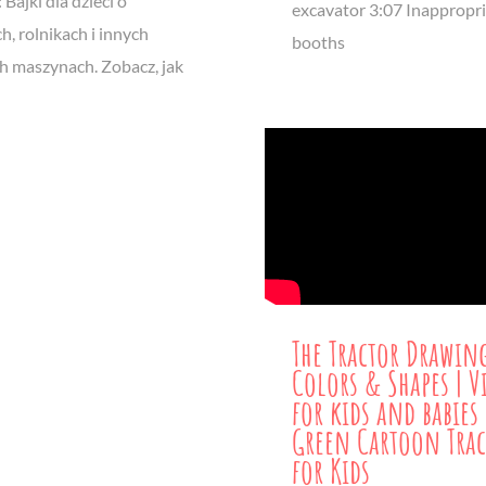
 Bajki dla dzieci o
excavator 3:07 Inappropr
h, rolnikach i innych
booths
h maszynach. Zobacz, jak
The Tractor Drawing
Colors & Shapes | V
for kids and babies
Green Cartoon Trac
for Kids