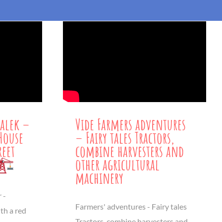
alek –
Vide Farmers adventures
House
– Fairy tales Tractors,
reet
combine harvesters and
other agricultural
machinery
 -
Farmers' adventures - Fairy tales
th a red
Tractors, combine harvesters and