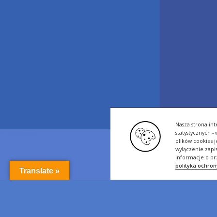
Nasza strona int
statystycznych 
plików cookies 
wyłączenie zapi
informacje o pr
polityka ochro
Translate »