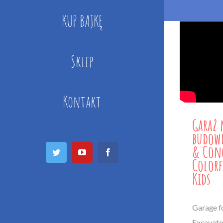
KUP BAJKĘ
Sklep
Kontakt
Garaż
budowl
& Conc
Twitter
YouTube
Facebook
Colorf
Kids
Garage f
Excavato